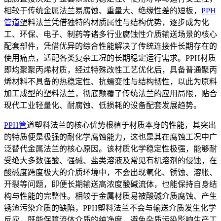
相较于传统金属法兰易腐蚀、重量大、绝缘性差的短板，
PPH
管道
塑料法兰凭借独特的材质属性与结构优势，逐步成为化
工、环保、电子、制药等诸多行业腐蚀性介质输送场景的核心
配套部件，凭借优异的综合性能解决了传统连接件长期存在的
使用痛点，适配各类复杂工况的长期稳定运行需求。PPH材质
即均聚聚丙烯材质，经过特殊改性工艺优化后，具备普通聚丙
烯材料不具备的热稳定性、抗蠕变性与结构韧性，以此为原料
加工成型的塑料法兰，彻底颠覆了传统法兰的应用局限，贴合
现代工业轻量化、耐腐蚀、低损耗的设备配套发展趋势。
PPH管
道塑料法兰的核心优势根植于材质本身的性能，其突出
的特质便是极强的耐化学腐蚀能力，这也是其在腐蚀工况中广
泛替代金属法兰的核心原因。该材质化学稳定性极强，能够耐
受绝大多数强酸、强碱、盐类溶液及常见有机溶剂的侵蚀，在
酸碱度跨度极大的介质环境中，不会出现氧化、锈蚀、溶胀、
开裂等问题，即便长期输送高浓度酸碱流体，也能保持自身结
构与性能的完整性。相较于金属材质易被酸碱介质腐蚀、产生
锈渣污染介质的缺陷，PPH塑料法兰不会与输送介质发生化学
反应，既能保障流体介质的纯净度，避免杂质污染影响生产工