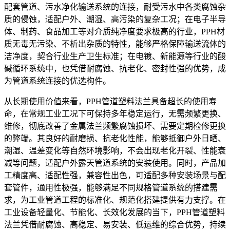
配套管道、污水净化输送系统的连接，耐受污水中各类腐蚀杂
质的侵蚀，适配户外、潮湿、高污染的复杂工况；在电子半导
体、制药、食品加工等对介质纯净度要求极高的行业，PPH材
质无毒无污染、不析出杂质的特性，能够严格保障输送流体的
洁净度，契合行业生产卫生标准；在电镀、新能源等行业的酸
碱循环系统中，也凭借耐腐蚀、抗老化、密封性强的优势，成
为管道系统连接的优选构件。
从长期使用价值来看，PPH管道塑料法兰具备超长的使用寿
命，在常规工业工况下可保持多年稳定运行，无需频繁更换、
维修，彻底改善了金属法兰频繁腐蚀损坏、需要定期检修更换
的弊端。其良好的耐磨损、抗老化性能，能够抵御户外日晒、
潮湿、温差变化等自然环境影响，不会出现老化开裂、性能衰
减等问题，适配户外露天管道系统的安装使用。同时，产品加
工精度高、适配性强，兼容性出色，可适配多种安装场景与配
套管件，通用性极强，能够满足不同规格管道系统的搭建需
求，为工业管道工程的标准化、规范化搭建提供有力支撑。在
工业设备轻量化、节能化、长效化发展的当下，PPH管道塑料
法兰凭借耐腐蚀、高稳定、易安装、低运维的综合优势，持续