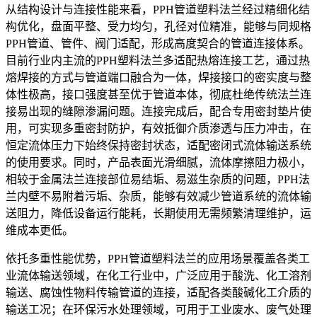
从结构设计与连接性能来看，PPH管道塑料法兰经过精细化结
构优化，盘面平整、受力均匀，孔径对位精准，能够与同规格
PPH管道、管件、阀门适配，形成高度契合的管道连接体系。
目前行业内主流的PPH塑料法兰多适配热熔连接工艺，通过热
熔焊接的方式与管道端口融合为一体，焊接接口的密实度与整
体性极高，接口强度甚至优于管道本体，彻底杜绝传统法兰连
接易出现的缝隙渗漏问题。连接完成后，配合专用密封垫片使
用，可实现多重密封防护，有效抵御介质渗透与压力冲击，在
恒定流体压力下始终保持密封状态，适配密闭式流体输送系统
的使用要求。同时，产品表面光滑细腻，流体摩擦阻力极小，
相较于金属法兰连接部位易结垢、易滋生杂质的问题，PPH法
兰内壁不易附着污垢、杂质，能够有效减少管道系统的流体输
送阻力，降低设备运行能耗，长期使用无需频繁清理维护，运
维成本更低。
依托多重性能优势，PPH管道塑料法兰的应用场景覆盖各类工
业流体输送领域，在化工行业中，广泛应用于酸洗、化工溶剂
输送、腐蚀性物料传输管道的连接，适配各类酸碱化工介质的
输送工况；在环保污水处理领域，可用于工业废水、废气处理