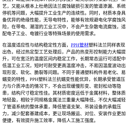
艺，又能从根本上杜绝因法兰腐蚀破损引发的管道渗漏、系统
停机等问题，大幅提升工业生产的连续性。同时，材质本身具
备优异的绝缘性能，无导电特性，能够有效规避电化学腐蚀风
险，在带电、潮湿的工业工况中，不会产生杂散电流腐蚀，适
配电子工业、电镀行业等特殊场景的使用需求。
在温度适应性与结构稳定性方面，
PPH管材
塑料法兰同样表现
出色，经过热定型工艺处理后，产品的热变形控制能力大幅提
升，可在宽泛的温度区间内稳定工作，长期常态运行可适配中
低温工业工况，短时可耐受更高温度冲击，不易因温度波动出
现形变、软化、脆裂等问题。不同于普通塑料构件易老化、易
蠕变的特性，PPH塑料法兰抗蠕变性能优异，长期承受管道压
力与介质冲击的情况下，不会出现缓慢形变、密封松动等隐
患，结构尺寸稳定性佳。其材质密度远低于金属材料，整体质
地轻盈，相较于同规格金属法兰重量大幅降低，不仅大幅减轻
了管道系统的整体承重，降低管道支架、吊装设备的承载压
力，减少配套基建成本，更让现场搬运、对位、安装作业更加
便捷，有效提升施工效率，降低人工施工强度。