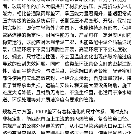
面，玻璃纤维的加入大幅提升了材质的抗压、抗弯折与抗冲击
能力，相比普通聚丙烯垫环，承压能力显著提升，能适配常规
压力等级的管路系统运行，长期受压不易变形、开裂，保持结
构完整性，即便在轻微外力冲击下，也能维持原有形态，保障
管路连接的稳定性。耐温性能方面，产品可在一定温度区间内
稳定运行，既能应对常规常温工况，也能适配中温介质输送场
景，低温环境下不易出现脆性开裂，高温环境下不会过度软
化、蠕变，尺寸稳定性强，不会因温度变化出现热胀冷缩过度
导致的密封失效问题。同时，这类垫环还具备良好的密封适配
性，表面平整光滑，与法兰盘、管道端口贴合紧密，配合密封
部件使用可实现高效密封，杜绝介质渗漏；自身重量较轻，降
低了管路承重负担，运输与安装过程无需大型设备辅助，施工
难度大幅降低，且材质无毒性、不滋生细菌，也适用于净水输
送、环保处理等对介质洁净度有要求的管路。
规格尺寸方面，FRPP垫环有着标准化的尺寸体系，同时支持
非标定制，能匹配市面上主流的聚丙烯管道、复合管道口径。
常规产品的公称外径覆盖较广，从小口径管路到大口径工业管
路均有对应规格，厚度则根据管路压力等级、使用场景差异化