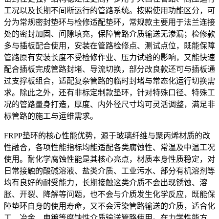
工况以及长期不间断运行的管路系统。按照使用功能区分，可
分为常规密封垫环与检修适配垫环，常规款主要用于法兰连接
处的密封加固、间隙填充，保障管路介质输送无渗漏；检修款
多与插板配合使用，安装在管路检修点、测试点位，既能保障
管路原有安装长度不受检修作业、压力试验的影响，又能快速
配合插板完成管路封堵、导流切换，部分改良款还可与插板通
过支撑板组合，适配复杂管路的临时封堵与常态化运行切换需
求。除此之外，还有非标定制款垫环，针对特殊口径、特殊工
况的管路量身打造，厚度、内外径尺寸均可灵活调整，满足非
标管路的施工与运维需求。
FRPP垫环的核心性能优势，源于玻璃纤维与聚丙烯材质的改
性融合，各项性能指标均能适配各类腐蚀性、常温及中温工况
使用。耐化学腐蚀性能是其核心亮点，材质本身性质稳定，对
日常接触的酸碱溶液、盐类介质、工业污水、部分有机溶剂等
均有良好的耐受能力，长期接触这类介质不会出现锈蚀、溶
胀、开裂、降解等问题，也不会与介质发生化学反应，既能保
障垫环自身的使用寿命，又不会污染管路输送的介质，适合化
工、冶金、电镀等腐蚀性介质输送管路使用。在力学性能方