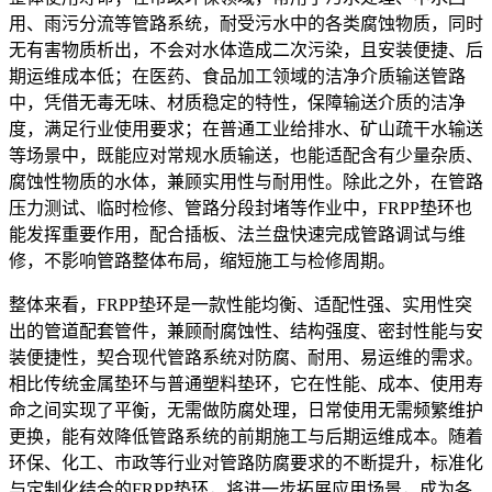
用、雨污分流等管路系统，耐受污水中的各类腐蚀物质，同时
无有害物质析出，不会对水体造成二次污染，且安装便捷、后
期运维成本低；在医药、食品加工领域的洁净介质输送管路
中，凭借无毒无味、材质稳定的特性，保障输送介质的洁净
度，满足行业使用要求；在普通工业给排水、矿山疏干水输送
等场景中，既能应对常规水质输送，也能适配含有少量杂质、
腐蚀性物质的水体，兼顾实用性与耐用性。除此之外，在管路
压力测试、临时检修、管路分段封堵等作业中，FRPP垫环也
能发挥重要作用，配合插板、法兰盘快速完成管路调试与维
修，不影响管路整体布局，缩短施工与检修周期。
整体来看，FRPP垫环是一款性能均衡、适配性强、实用性突
出的管道配套管件，兼顾耐腐蚀性、结构强度、密封性能与安
装便捷性，契合现代管路系统对防腐、耐用、易运维的需求。
相比传统金属垫环与普通塑料垫环，它在性能、成本、使用寿
命之间实现了平衡，无需做防腐处理，日常使用无需频繁维护
更换，能有效降低管路系统的前期施工与后期运维成本。随着
环保、化工、市政等行业对管路防腐要求的不断提升，标准化
与定制化结合的FRPP垫环，将进一步拓展应用场景，成为各