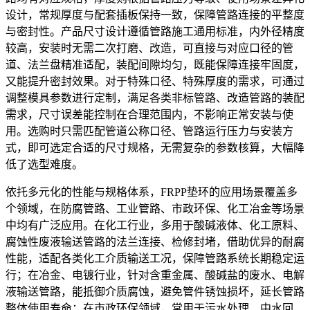
设计，常规厚度与配套插板保持一致，保障管路连接的平整度
与密封性。产品尺寸设计遵循管路施工通用标准，内外径精度
较高，安装时无需二次打磨、改造，可直接与对应口径的管
道、法兰盘精准适配，装配间隙均匀，既能保障连接牢固度，
又能提升密封效果。对于特殊口径、特殊厚度的需求，可通过
调整模具参数进行定制，满足各类非标管路、改造管路的装配
需求，尺寸误差能控制在合理范围内，不影响正常安装与使
用。选购时只需匹配管道公称口径、管路运行压力与安装方
式，即可选定合适的尺寸规格，无需复杂的参数核算，大幅降
低了选型难度。
依托多元化的性能与规格体系，FRPP垫环的应用场景覆盖多
个领域，在防腐管路、工业管路、市政环保、化工冶金等场景
中均有广泛应用。在化工行业，多用于酸碱液体、化工原料、
腐蚀性废液输送管路的法兰连接、检修封堵，借助优异的耐腐
性能，适配各类化工介质输送工况，保障管路系统长期稳定运
行；在冶金、电镀行业，针对含重金属、酸碱盐的废水、电解
液输送管路，能抵御介质腐蚀，避免管件锈蚀损坏，延长管路
整体使用寿命；在市政环保领域，常用于污水处理、中水回