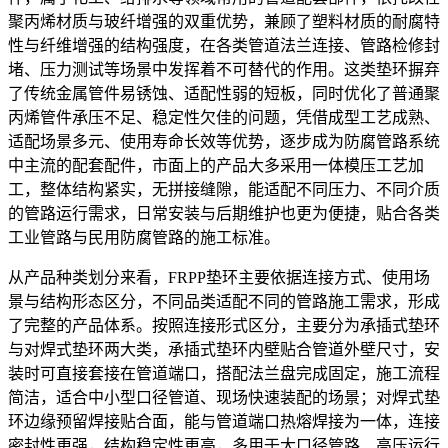
聚丙烯材质与玻纤增强的双重优势，兼顾了塑料材质的耐腐特
性与纤维增强的结构强度，在各类管道法兰连接、管路检修封
堵、压力测试等场景中发挥着不可替代的作用。这类垫环摒弃
了传统金属管件易锈蚀、适配性弱的短板，同时优化了普通聚
丙烯管件承压不足、稳定性欠佳的问题，凭借成型工艺成熟、
适配场景多元、使用寿命长效等优势，逐步成为防腐管路系统
中主流的配套配件，市面上的产品大多采用一体模压工艺加
工，整体结构紧实，无拼接缝隙，能适配不同压力、不同介质
的管路运行需求，日常安装与后期维护也更为便捷，贴合各类
工业管路与民用防腐管路的施工标准。
从产品种类划分来看，FRPP垫环主要依据连接方式、使用场
景与结构形态区分，不同品类适配不同的管路施工需求，形成
了完整的产品体系。按照连接形式区分，主要分为承插式垫环
与对焊式垫环两大类，承插式垫环内壁贴合管道外壁尺寸，安
装时可直接套接在管道端口，搭配法兰盘完成固定，施工流程
简洁，适合中小型口径管道、现场快速装配的场景；对焊式垫
环边缘预留焊接贴合面，能与管道端口热熔焊接为一体，连接
密封性更强，结构稳定性更高，多用于大口径管路、高压运行