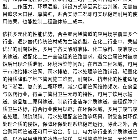
型、工作压力、环境温度、铺设方式等因素综合判断，无需盲
目追求大口径、厚管壁，贴合实际工况即可实现稳定耐用的使
用效果，也能控制工程整体施工成本。
依托多元化的性能优势，合金聚丙烯管道的应用场景覆盖多个
行业，逐步替代传统管材成为主流选型。在化工行业中，凭借
优异的耐腐蚀性，多用于各类酸碱液体、化工原料、废液废水
的输送，适配化工生产全流程的管路需求，避免金属管材被腐
蚀后出现介质泄漏、环境污染等问题；在市政工程领域，可用
于市政给排水管网、雨水排放、污水处理等管路铺设，轻量化
的特质降低了地下管网施工难度，耐腐蚀、抗老化的性能适配
地下潮湿、复杂的土壤环境，减少后期管网维修频次。在食品
与医药行业，得益于管材卫生无毒的特性，可用于饮用水输
送、食品加工原料输送、制药行业洁净介质输送，全程保障介
质卫生达标，符合行业使用规范；在环保领域，多用于废气废
液处理、脱硫脱硝、污水处理配套管路等场景，耐受各类环保
处理介质的侵蚀，保障环保处理系统稳定运行。除此之外，合
金聚丙烯管道还可用于冶金、矿山、电力等行业的介质输送管
路，以及民用建筑的冷热水输送、采暖管路等场景，无论是工