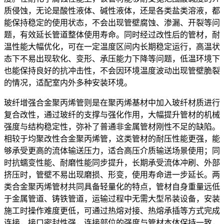
质侵蚀，无论是酸性液体、碱性液体，还是各类盐类溶液，都
能保持稳定的使用状态，不会出现管壁腐蚀、渗漏、开裂等问
题，有效延长管道整体使用寿命。同时经过改性后的管材，耐
温性能大幅优化，可在一定温度区间内长期稳定运行，高温状
态下不易出现软化、变形、承压能力下降等问题，低温环境下
也能保持良好的抗冲击性，不会因环境温度波动出现管壁脆裂
的情况，适配室内外多种安装环境。
玻纤增强合金聚丙烯管则是在聚丙烯基材中加入玻纤材质进行
复合改性，通过玻纤的支撑与强化作用，大幅提升管材的机械
强度与结构稳定性，弥补了普通非金属管材刚性不足的缺陷。
相较于均聚改性合金聚丙烯管，这类管材的耐压性能更强，能
够承受更高的流体输送压力，适合高压介质输送场景使用；同
时抗蠕变性能、耐磨性能同步提升，长期承受流体冲刷、外部
挤压时，管壁不易出现磨损、形变，使用寿命进一步延长。两
类合金聚丙烯管材共同具备轻量化的特点，管材自身重量远低
于金属管道、铸铁管道，运输过程中无需大型吊装设备，安装
施工时操作难度更低，可通过热熔对接、热熔承插等方式完成
连接，接口密封性强，连接部位的强度与管材本体保持一致，