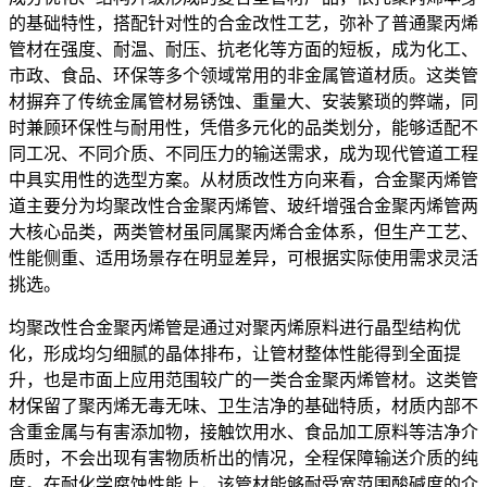
的基础特性，搭配针对性的合金改性工艺，弥补了普通聚丙烯
管材在强度、耐温、耐压、抗老化等方面的短板，成为化工、
市政、食品、环保等多个领域常用的非金属管道材质。这类管
材摒弃了传统金属管材易锈蚀、重量大、安装繁琐的弊端，同
时兼顾环保性与耐用性，凭借多元化的品类划分，能够适配不
同工况、不同介质、不同压力的输送需求，成为现代管道工程
中具实用性的选型方案。从材质改性方向来看，合金聚丙烯管
道主要分为均聚改性合金聚丙烯管、玻纤增强合金聚丙烯管两
大核心品类，两类管材虽同属聚丙烯合金体系，但生产工艺、
性能侧重、适用场景存在明显差异，可根据实际使用需求灵活
挑选。
均聚改性合金聚丙烯管是通过对聚丙烯原料进行晶型结构优
化，形成均匀细腻的晶体排布，让管材整体性能得到全面提
升，也是市面上应用范围较广的一类合金聚丙烯管材。这类管
材保留了聚丙烯无毒无味、卫生洁净的基础特质，材质内部不
含重金属与有害添加物，接触饮用水、食品加工原料等洁净介
质时，不会出现有害物质析出的情况，全程保障输送介质的纯
度。在耐化学腐蚀性能上，该管材能够耐受宽范围酸碱度的介