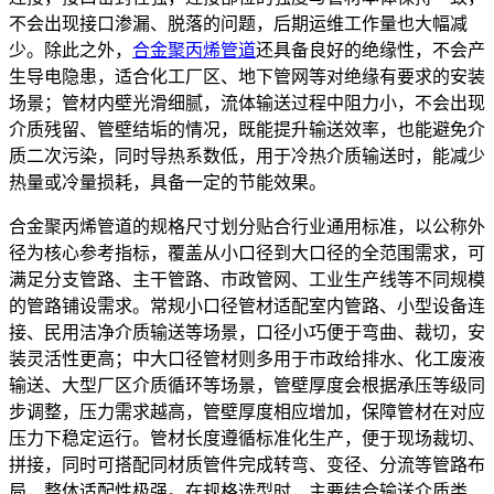
不会出现接口渗漏、脱落的问题，后期运维工作量也大幅减
少。除此之外，
合金聚丙烯管道
还具备良好的绝缘性，不会产
生导电隐患，适合化工厂区、地下管网等对绝缘有要求的安装
场景；管材内壁光滑细腻，流体输送过程中阻力小，不会出现
介质残留、管壁结垢的情况，既能提升输送效率，也能避免介
质二次污染，同时导热系数低，用于冷热介质输送时，能减少
热量或冷量损耗，具备一定的节能效果。
合金聚丙烯管道的规格尺寸划分贴合行业通用标准，以公称外
径为核心参考指标，覆盖从小口径到大口径的全范围需求，可
满足分支管路、主干管路、市政管网、工业生产线等不同规模
的管路铺设需求。常规小口径管材适配室内管路、小型设备连
接、民用洁净介质输送等场景，口径小巧便于弯曲、裁切，安
装灵活性更高；中大口径管材则多用于市政给排水、化工废液
输送、大型厂区介质循环等场景，管壁厚度会根据承压等级同
步调整，压力需求越高，管壁厚度相应增加，保障管材在对应
压力下稳定运行。管材长度遵循标准化生产，便于现场裁切、
拼接，同时可搭配同材质管件完成转弯、变径、分流等管路布
局，整体适配性极强。在规格选型时，主要结合输送介质类