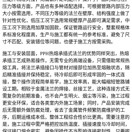
压力等级方面，产品也有多种适配选择，可根据管路内部压力
大小按需选用，不同压力等级的法兰在壁厚、结构强度上做了
针对性优化，低压工况下选用常规壁厚产品即可满足需求，中
压工况下则选用加厚加固款，保证管路运行安全，整套规格体
系标准化程度高，生产与施工都有统一的参考标准，避免了尺
寸不匹配、安装错位等问题，也便于施工方按需采购。
施工与安装层面，PPH热熔承插式法兰的优势同样突出，热熔
承插工艺成熟易操作，无需专业的高端设备，只需借助常规热
熔工具，将法兰承插接口与管材对接部位加热至熔融状态，随
后精准插接并保持稳定，待冷却后即可形成牢固的一体式连
接，整个操作流程简单易学，施工效率高，能大幅缩短管路铺
设工期。相较于金属法兰的焊接、丝接工艺，这种连接方式无
需复杂的前期准备，也不会产生明火、烟尘等污染，施工过程
更安全环保，适合各类室内外施工场景；同时，产品安装完成
后无需额外做防腐处理，省去了金属管件频繁防腐维护的工
序，后期运维成本低，整体工程综合性价比更高。需要注意的
是，施工过程中需严格把控加热温度、插接速度与冷却时间，
保证接口熔合密实，避免因操作不当影响连接密封性，只要按