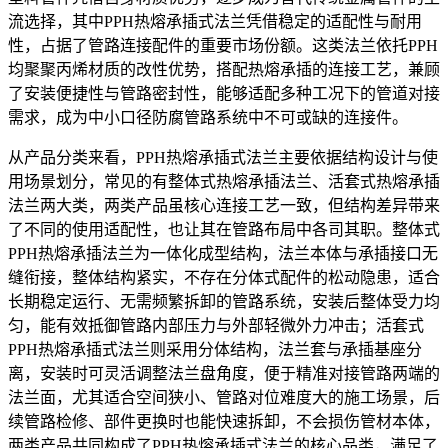
流选择，其中PPH热熔承插式法兰凭借稳定的适配性与耐用
性，占据了管路连接配件的重要市场份额。这类法兰依托PPH
均聚聚丙烯材质的改性优势，搭配热熔承插的连接工艺，兼顾
了安装便捷性与管路密封性，能够适配多种工况下的管道对接
需求，成为中小口径防腐管路系统中不可或缺的连接件。
从产品分类来看，PPH热熔承插式法兰主要依据结构设计与使
用场景划分，常见的有整体式热熔承插法兰、活套式热熔承插
法兰两大类，两类产品虽核心连接工艺一致，但结构差异带来
了不同的使用适配性，也让其在管路布局中各司其职。整体式
PPH热熔承插法兰为一体化成型结构，法兰本体与承插接口无
缝衔接，整体结构紧实，不存在分体式配件的松动隐患，适合
长期稳定运行、无需频繁拆卸的管路系统，安装后整体受力均
匀，能有效抵御管路内部压力与外部轻微外力冲击；活套式
PPH热熔承插式法兰则采用分体结构，法兰套与承插基座分
离，安装时可灵活调整法兰盘角度，便于精准对接管路两端的
法兰面，尤其适合空间狭小、管路对位难度大的施工场景，后
续管路检修、部件更换时也能快速拆卸，不会损伤管材本体，
两类产品共同构成了PPH热熔承插式法兰的核心品类，满足了