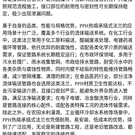
照规范流程施工，接口部位的耐用性与密封性可长期保持稳
定，极少出现渗漏问题。
基于自身的品类、性能与规格优势，PPH热熔承插式法兰的应
用场景十分广泛，覆盖多个行业的流体输送系统。在化工行业
中，这类法兰常用于化工原料输送、酸碱废液处理、电镀药液
循环等管路，依托优异的耐腐蚀性，适配各类化学介质的输送
需求，保证管路系统长期稳定运行；在市政环保领域，多用于
污水处理厂、雨水收集管网、市政给排水管路，耐受污水中的
各类杂质与腐蚀性物质，同时内壁不结垢的特性能维持管路畅
通，减少管网堵塞、清理的频次；在食品医药行业，部分洁净
流体输送管路也会选用这类法兰，PPH材质卫生性能达标，不
会污染输送介质，且接口密封严实，能避免外界杂质进入管
路，满足洁净输送要求；在电子电镀、冶金酸洗等行业，同样
是管路连接的核心配件，适配各类特殊工况的流体传输需求。
除此之外，在农田水利灌溉、工业循环冷却水系统等场景中，
PPH热熔承插式法兰也凭借耐用、易安装、低成本的优势，得
到了广泛应用，无论是新建管路工程，还是老旧管路改造，都
能快速适配，发挥稳定的连接作用。