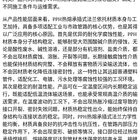
不同施工条件与运维需求。
从产品性能层面来看，PPH热熔承插式法兰依托材质本身与工
艺加持，具备多项适配工业与市政管路的核心优势，也是其得
以广泛应用的核心原因。首先是优异的耐化学腐蚀性能，PPH
材质本身分子结构稳定，能够耐受大范围酸碱介质的侵蚀，无
论是酸性废水、碱性溶液，还是部分有机溶剂、盐类介质，都
不会出现材质腐蚀、溶胀、开裂等问题，长期接触腐蚀性介质
也能保持材质结构完整，不会释放有害物质污染输送流体，也
不会因材质老化降低连接密封性，这一特性让其远超普通塑料
管件，适配化工、电镀、污水处理等腐蚀性较强的工况环境。
其次是稳定的耐温性能，产品可在一定温度区间内长期稳定运
行，既能适配低温流体输送场景，也能承受常规高温介质的输
送需求，在温度波动的工况下，不会出现热胀冷缩过度导致的
接口开裂、密封失效问题，材质热稳定性出众，能始终保持自
身结构与连接状态的稳定。同时，PPH热熔承插式法兰力学性
能均衡，材质具备良好的抗冲击性与抗压性，在管路内部压力
稳定作用下，不会出现变形、破损等情况，接口部位经过热熔
承插焊接后，熔接强度可达到管材本体强度的较高水平，接缝