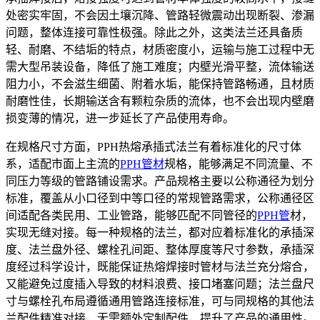
处密实牢固，不会因土壤沉降、管路轻微震动出现断裂、渗漏
问题，整体连接可靠性极强。除此之外，这类法兰还具备质
轻、耐磨、不结垢的特点，材质密度小，运输与施工过程中无
需大型吊装设备，降低了施工难度；内壁光滑平整，流体输送
阻力小，不会滋生细菌、附着水垢，能保持管路畅通，且材质
耐磨性佳，长期输送含有颗粒杂质的流体，也不会出现内壁磨
损变薄的情况，进一步延长了产品使用寿命。
在规格尺寸方面，PPH热熔承插式法兰有着标准化的尺寸体
系，适配市面上主流的
PPH管材
规格，能够满足不同流量、不
同压力等级的管路铺设需求。产品规格主要以公称通径为划分
标准，覆盖从小口径到中等口径的常规管路需求，公称通径区
间适配各类民用、工业管路，能够匹配不同管径的
PPH管
材，
实现无缝对接。每一种规格的法兰，都对应着标准化的承插深
度、法兰盘外径、螺栓孔间距、整体厚度等尺寸参数，承插深
度经过科学设计，既能保证热熔焊接时管材与法兰充分熔合，
又能避免过度插入导致的材料浪费、接口堵塞问题；法兰盘尺
寸与螺栓孔布局遵循通用管路连接标准，可与同规格的其他法
兰配件精准对接，无需额外定制配件，提升了产品的通用性。