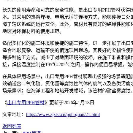
长久的使用寿命和可靠的安全性能，是出口专用PPH管材获得
本。其采用的热熔焊接、电熔承插等连接方式，能够使接口处
障了输送系统的运行安全。此外，管材具有良好的绝缘性能和
地区对环保材料的使用规范。
适配多样化的施工环境和便捷的施工特性，进一步拓展了出口
适合地形复杂、运输不便的偏远项目现场。其良好的柔韧性使得
等多种施工方式，减少了对地面环境的破坏。在施工准备和操
接，焊接温度控制在195℃-205℃之间，操作简便且易掌握
在具体应用场景中，出口专用PPH管材展现出极强的场景适
效输送含二氧化硫、氯化氢等腐蚀性气体的废气以及各类污废
场景需求；在海洋工程和地热开发领域，该管材的耐盐雾腐蚀
《
出口专用PPH管材
》更新于2026年1月18日
文章地址：
https://www.zjzlsl.cn/pph-guan/21.html
返回列表