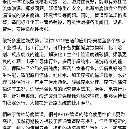
采用一体化成型或精准对接工艺，密封性良好，能够有效杜绝
流体渗漏、挥发问题，既保障生产安全，也避免腐蚀性介质渗
漏造成的设备腐蚀、环境污染等问题。同时，管道整体规格规
整，适配标准化工业管路铺设，可灵活对接各类阀门、设备、
管件，安装适配性极强。
依托多重性能优势，钢衬PVDF管道的应用场景覆盖多个核心
工业领域。化工行业中，可用于各类酸碱腐蚀物料、化工溶
剂、反应废液的输送，解决化工生产中管道腐蚀破损、频繁更
换的难题；电子半导体行业，多用于超纯水、清洗药液的输
送，保障生产介质的高纯度；医药与食品行业，凭借良好的卫
生性能，适配原料流体、纯化水、加工废液的输送场景；水处
理与环保行业，可用于污水净化、酸碱废水处理、废气洗涤液
输送等工况，适配环保设备的配套使用需求；冶金、电镀行业
中，针对电镀液、酸洗废液等强腐蚀介质的输送，能够保持长
期稳定运行，大幅提升管路系统的使用寿命。
相较于传统防腐管道，钢衬PVDF管道的综合使用性价比更为
突出。虽然初期投入相较于普通管道略有提升，但凭借稳定的
性能、超长的使用寿命、极低的故障概率与运维成本，能够有