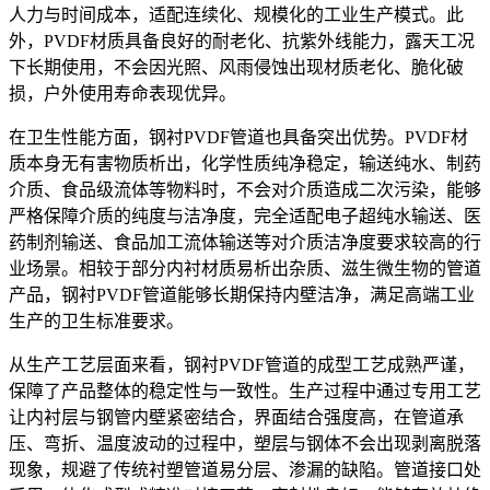
人力与时间成本，适配连续化、规模化的工业生产模式。此
外，PVDF材质具备良好的耐老化、抗紫外线能力，露天工况
下长期使用，不会因光照、风雨侵蚀出现材质老化、脆化破
损，户外使用寿命表现优异。
在卫生性能方面，钢衬PVDF管道也具备突出优势。PVDF材
质本身无有害物质析出，化学性质纯净稳定，输送纯水、制药
介质、食品级流体等物料时，不会对介质造成二次污染，能够
严格保障介质的纯度与洁净度，完全适配电子超纯水输送、医
药制剂输送、食品加工流体输送等对介质洁净度要求较高的行
业场景。相较于部分内衬材质易析出杂质、滋生微生物的管道
产品，钢衬PVDF管道能够长期保持内壁洁净，满足高端工业
生产的卫生标准要求。
从生产工艺层面来看，钢衬PVDF管道的成型工艺成熟严谨，
保障了产品整体的稳定性与一致性。生产过程中通过专用工艺
让内衬层与钢管内壁紧密结合，界面结合强度高，在管道承
压、弯折、温度波动的过程中，塑层与钢体不会出现剥离脱落
现象，规避了传统衬塑管道易分层、渗漏的缺陷。管道接口处