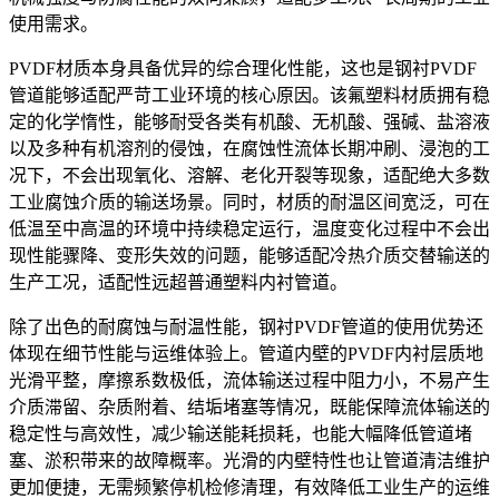
使用需求。
PVDF材质本身具备优异的综合理化性能，这也是钢衬PVDF
管道能够适配严苛工业环境的核心原因。该氟塑料材质拥有稳
定的化学惰性，能够耐受各类有机酸、无机酸、强碱、盐溶液
以及多种有机溶剂的侵蚀，在腐蚀性流体长期冲刷、浸泡的工
况下，不会出现氧化、溶解、老化开裂等现象，适配绝大多数
工业腐蚀介质的输送场景。同时，材质的耐温区间宽泛，可在
低温至中高温的环境中持续稳定运行，温度变化过程中不会出
现性能骤降、变形失效的问题，能够适配冷热介质交替输送的
生产工况，适配性远超普通塑料内衬管道。
除了出色的耐腐蚀与耐温性能，钢衬PVDF管道的使用优势还
体现在细节性能与运维体验上。管道内壁的PVDF内衬层质地
光滑平整，摩擦系数极低，流体输送过程中阻力小，不易产生
介质滞留、杂质附着、结垢堵塞等情况，既能保障流体输送的
稳定性与高效性，减少输送能耗损耗，也能大幅降低管道堵
塞、淤积带来的故障概率。光滑的内壁特性也让管道清洁维护
更加便捷，无需频繁停机检修清理，有效降低工业生产的运维