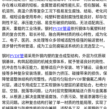
存在难以规避的短板，金属管道机械性能扎实，但在酸碱、有
机溶剂、高温介质等复杂工况下极易发生腐蚀、结垢、老化问
题，缩短设备使用寿命；纯塑料管道耐腐蚀性能良好，却存在
刚性不足、承压能力弱、易变形破损的缺陷，无法适配高压、
露天、重载的工业场景。钢衬
PVDF管道
依托钢体与氟塑料材
质的复合优势，取长补短，融合两种材质的核心特性，成为化
工、电子、医药、水处理等众多领域适配性极强的输送管材，
逐步替代传统管道，成为工业防腐输送系统的主流选型之一。
钢衬
PVDF管
道采用外钢内塑的复合成型结构，外层为优质碳
钢基体，构筑起稳固的机械支撑体系，赋予管道良好的刚性、
抗冲击性与承压能力，能够适应户外安装、地下铺设、设备对
接等多种复杂安装场景，抵御外力挤压、碰撞带来的损伤，保
障管道整体结构的完整性。内层均匀贴合PVDF聚偏氟乙烯内
衬层，通过专用成型工艺实现钢体与塑层的紧密贴合，杜绝分
层、空鼓、脱落等问题，让内衬层完整隔离输送介质与金属基
体，从根源上解决金属管道腐蚀、介质污染、管道渗漏等行业
常见问题。这种复合结构打破了单一材质的性能局限，实现了
机械强度与防腐性能的双向兼顾，适配多工况、长周期的工业