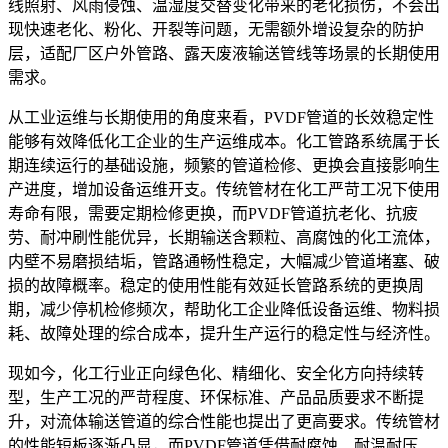
线照射、风雨侵蚀、温湿度交替变化带来的老化损伤，不会出
现快速老化、粉化、开裂等问题，无需额外增设复杂的防护
层，适配厂区户外管路、露天废液输送管线等场景的长期使用
需求。
从工业运维与长期使用的角度来看，PVDF管道的长效稳定性
能够有效降低化工企业的生产运维成本。化工管路系统属于长
期连续运行的基础设施，频繁的管道检修、更换会直接影响生
产进度，增加设备运维开支。传统管材在化工严苛工况下使用
寿命有限，需要定期检修更换，而PVDF管道抗老化、抗疲
劳、耐冲刷性能优异，长期输送含颗粒、高腐蚀的化工流体，
内壁不易磨损结垢，管路通畅性稳定，大幅减少管道堵塞、破
损的故障概率。稳定的使用性能有效延长管路系统的更换周
期，减少停机检修频次，帮助化工企业降低设备运维、物料损
耗、故障处理的综合成本，提升生产运行的稳定性与经济性。
现如今，化工行业正向绿色化、精细化、安全化方向持续转
型，生产工况的严苛程度、环保标准、产品品质要求不断提
升，对流体输送管道的综合性能也提出了更高要求。传统管材
的性能短板逐渐凸显，而PVDF管道凭借耐腐蚀、耐温耐压、