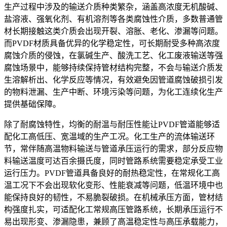
生产过程中涉及的输送介质种类繁杂，涵盖高浓度无机酸碱、
盐溶液、强氧化剂、有机溶剂等各类腐蚀性介质，多数普通管
材长期接触这类介质会出现开裂、溶胀、老化、渗漏等问题。
而PVDF材质具备优异的化学稳定性，可长期耐受多种高浓度
腐蚀介质的侵蚀，在氯碱生产、酸洗工艺、化工废液输送等强
腐蚀场景中，能够持续保持管材结构完整，不会与输送介质发
生溶解析出、化学反应等情况，有效避免因管道腐蚀破损引发
的物料泄漏、生产中断、环境污染等问题，为化工连续化生产
提供基础保障。
除了耐腐蚀特性，均衡的耐温与耐压性能让PVDF管道能够适
配化工高低压、宽温域的生产工况。化工生产的流体输送环
节，常伴随高温物料输送与管道承压运行的需求，部分反应物
料输送温度可达百余摄氏度，同时管路系统需要稳定承受工业
运行压力。PVDF管道具备良好的耐热稳定性，在常规化工高
温工况下不会出现软化变形、性能衰减等问题，低温环境中也
能保持良好的韧性，不易脆裂破损。在机械承压方面，管材结
构强度扎实，可适配化工常规高压管路系统，长期承压运行不
易出现形变、渗漏隐患，兼顾了高温稳定性与高压承载能力，