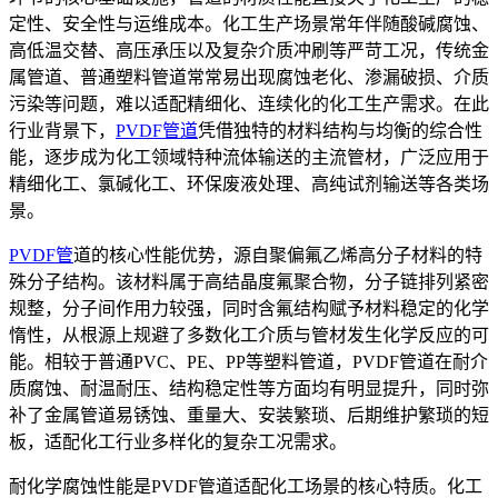
定性、安全性与运维成本。化工生产场景常年伴随酸碱腐蚀、
高低温交替、高压承压以及复杂介质冲刷等严苛工况，传统金
属管道、普通塑料管道常常易出现腐蚀老化、渗漏破损、介质
污染等问题，难以适配精细化、连续化的化工生产需求。在此
行业背景下，
PVDF管道
凭借独特的材料结构与均衡的综合性
能，逐步成为化工领域特种流体输送的主流管材，广泛应用于
精细化工、氯碱化工、环保废液处理、高纯试剂输送等各类场
景。
PVDF管
道的核心性能优势，源自聚偏氟乙烯高分子材料的特
殊分子结构。该材料属于高结晶度氟聚合物，分子链排列紧密
规整，分子间作用力较强，同时含氟结构赋予材料稳定的化学
惰性，从根源上规避了多数化工介质与管材发生化学反应的可
能。相较于普通PVC、PE、PP等塑料管道，PVDF管道在耐介
质腐蚀、耐温耐压、结构稳定性等方面均有明显提升，同时弥
补了金属管道易锈蚀、重量大、安装繁琐、后期维护繁琐的短
板，适配化工行业多样化的复杂工况需求。
耐化学腐蚀性能是PVDF管道适配化工场景的核心特质。化工