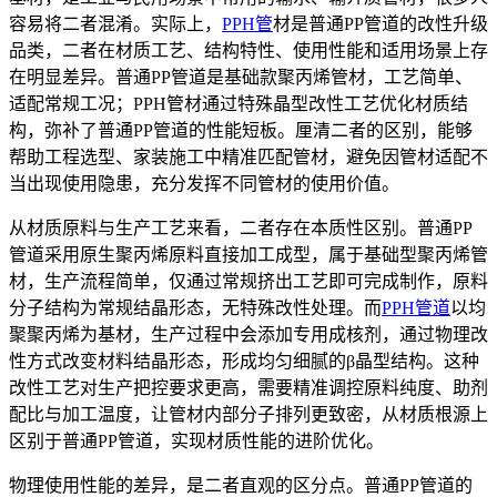
容易将二者混淆。实际上，
PPH管
材是普通PP管道的改性升级
品类，二者在材质工艺、结构特性、使用性能和适用场景上存
在明显差异。普通PP管道是基础款聚丙烯管材，工艺简单、
适配常规工况；PPH管材通过特殊晶型改性工艺优化材质结
构，弥补了普通PP管道的性能短板。厘清二者的区别，能够
帮助工程选型、家装施工中精准匹配管材，避免因管材适配不
当出现使用隐患，充分发挥不同管材的使用价值。
从材质原料与生产工艺来看，二者存在本质性区别。普通PP
管道采用原生聚丙烯原料直接加工成型，属于基础型聚丙烯管
材，生产流程简单，仅通过常规挤出工艺即可完成制作，原料
分子结构为常规结晶形态，无特殊改性处理。而
PPH管道
以均
聚聚丙烯为基材，生产过程中会添加专用成核剂，通过物理改
性方式改变材料结晶形态，形成均匀细腻的β晶型结构。这种
改性工艺对生产把控要求更高，需要精准调控原料纯度、助剂
配比与加工温度，让管材内部分子排列更致密，从材质根源上
区别于普通PP管道，实现材质性能的进阶优化。
物理使用性能的差异，是二者直观的区分点。普通PP管道的