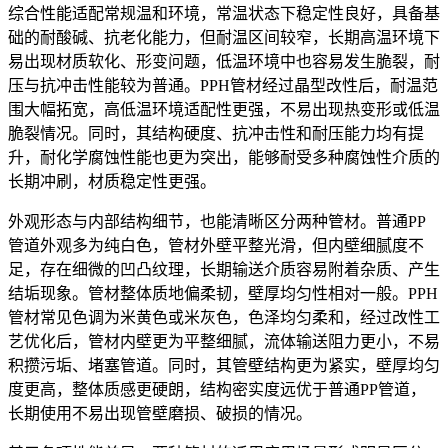
综合性能适配常规温和环境，常温状态下稳定性良好，具备基
础的耐酸碱、抗老化能力，但耐温区间较窄，长期高温环境下
易出现材质软化、形变问题，低温环境中也容易发生脆裂，耐
压与抗冲击性能较为普通。PPH管材经过晶型改性后，耐温范
围大幅拓宽，高低温环境适配性更强，不易出现热变形或低温
脆裂情况。同时，其结构硬度、抗冲击性和耐压能力均有提
升，耐化学腐蚀性能也更为突出，能够耐受多种腐蚀性介质的
长期冲刷，材质稳定性更强。
外观形态与内部结构细节，也能清晰区分两种管材。普通PP
管道外观多为纯白色，管材外壁平整光滑，但内壁细腻度不
足，存在细微的凹凸纹理，长期输送介质容易附着杂质、产生
结垢现象。管材整体质地偏柔韧，壁厚均匀性相对一般。PPH
管材常见色调为米黄色或米灰色，色泽均匀柔和，经过改性工
艺优化后，管材内壁更为平整细腻，流体输送阻力更小，不易
积攒污垢、堵塞管道。同时，其管壁结构更为紧实，壁厚均匀
度更高，整体质感更硬朗，结构密实度远优于普通PP管道，
长期使用不易出现管壁磨损、破损的情况。