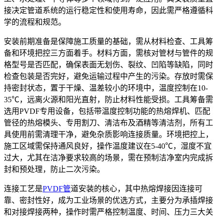
接决定管道系统的运行稳定性和使用寿命，因此需严格遵循科
学的流程和规范。
安装前期准备是保障施工质量的基础，需从材料检查、工具筹
备和环境把控三方面着手。材料方面，需核对管材与管件的规
格型号是否匹配，确保表面无划伤、裂纹、凹陷等缺陷，同时
检查包装是否完好，避免运输过程中产生的污染。存放时需保
持密封状态，置于干燥、温差较小的环境中，温度控制在10-
35℃，远离火源和阳光直射，防止材料性能受损。工具筹备需
选用PVDF专用设备，包括带温度控制功能的热熔焊机、匹配
管径的热熔模头、专用割刀、清洁布及酒精等清洁剂，所有工
具使用前需清理干净，避免杂质影响连接质量。环境把控上，
施工区域需保持通风良好，操作温度建议在5-40℃，湿度不宜
过大，尤其在洁净要求较高的场景，需在预制洁净室内完成拆
封和预处理，防止二次污染。
连接工艺是
PVDF管
道安装的核心，其中热熔焊接因连接可
靠、密封性好，成为工业场景的优选方式，主要分为承插焊接
和对接焊接两种，操作时需严格控制温度、时间、压力三大关