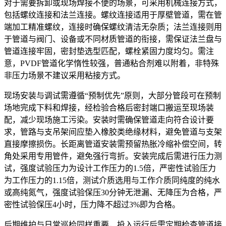
对于需要拆卸或现场焊接不便的场景，可采用机械连接方式，
包括螺纹连接和法兰连接。螺纹连接适用于厚壁管道，需在管
端加工精准螺纹，连接时确保螺纹清洁无杂质；法兰连接则用
于管道与阀门、设备或不同材质管道的衔接，需保证法兰盘与
管道连接牢固，密封垫选型匹配，螺栓紧固力度均匀。需注
意，PVDF管道化学惰性较强，普通粘合剂难以附着，非特殊
非压力场景不建议采用粘接方式。
现场安装与调试需遵循“预制优先”原则，大部分管段可在预制
场地完成下料和焊接，经检验合格后密封端口搬运至现场装
配，减少现场施工污染。安装时需确保管道走向符合设计要
求，管路与支吊架间应垫入橡胶类绝缘材料，避免管道与支架
直接摩擦损伤。长距离管道安装需预留热胀冷缩补偿空间，转
角处采用专用管件，避免强行弯折。安装完成后需进行压力测
试，强度试验压力为设计工作压力的1.5倍，严密性试验压力
为工作压力的1.15倍，测试介质选用与工作介质同纯度的纯水
或高纯氮气，强度试验保压30分钟无泄漏、无降压为合格，严
密性试验保压4小时，压力降不超过3%即为合格。
后期维护与日常巡检同样重要，投入运行后需定期检查管道接