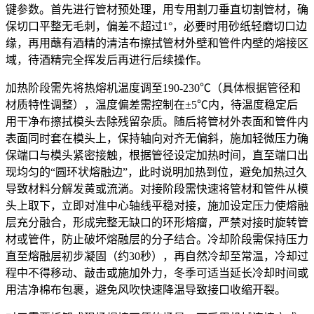
键参数。首先进行管材预处理，用专用割刀垂直切割管材，确
保切口平整无毛刺，偏差不超过1°，必要时用砂纸轻磨切口边
缘，再用蘸有酒精的清洁布擦拭管材外壁和管件内壁的熔接区
域，待酒精完全挥发后再进行后续操作。
加热阶段需先将热熔机温度调至190-230℃（具体根据管径和
材质特性调整），温度偏差需控制在±5℃内，待温度稳定后
用干净布擦拭模头去除残留杂质。随后将管材外表面和管件内
表面同时套在模头上，保持轴向对齐无偏斜，施加轻微压力确
保端口与模头紧密接触，根据管径设定加热时间，直至端口出
现均匀的“圆环状熔融边”，此时说明加热到位，避免加热过久
导致材料分解发黄或流淌。对接阶段需快速将管材和管件从模
头上取下，立即对准中心轴线平稳对接，施加设定压力使熔融
层充分融合，形成完整无缺口的环形熔瘤，严禁对接时旋转管
材或管件，防止破坏熔融层的分子结合。冷却阶段需保持压力
直至熔融层初步凝固（约30秒），再自然冷却至常温，冷却过
程中不得移动、敲击或施加外力，冬季可适当延长冷却时间或
用洁净棉布包裹，避免风吹快速降温导致接口收缩开裂。