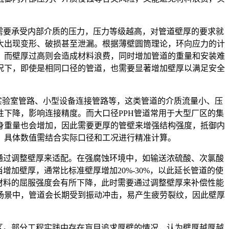
需要承受内部介质的压力，压力等级越高，对管道壁厚的要求就
大出现变形、破损甚至泄漏。根据薄壁圆筒理论，环向应力的计
；而壁厚过高则会造成材料浪费，同时增加管道的重量和安装难
况下，即使是相同口径的管道，也需要显著增加壁厚以满足安全
实验室管路、小型设备连接管路等，这类管道的介质流量小、压
下降，影响连接精度。而大口径PPH管道常用于大型厂区的集
身重量也会增加，因此需要更厚的管壁来增强结构强度，抵御内
，具体数值需结合实际口径和工况进行精准计算。
通过调整壁厚来适配。在强腐蚀环境中，如输送浓硫酸、次氯酸
加壁厚，通常比标准壁厚增加20%-30%，以此延长管道的使
，材料的屈服强度会有所下降，此时需要通过调整壁厚来补偿性能
场景中，管道会长期受到振动冲击，易产生疲劳裂纹，因此壁厚
区。部分工程实践中存在盲目追求厚壁的情况，认为壁厚越厚越