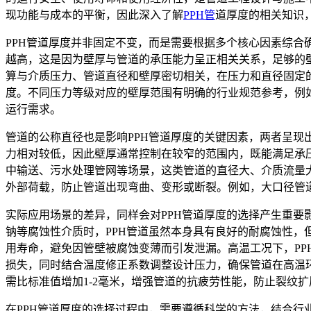
现功能与成本的平衡，因此深入了解
PPH管
道厚度的相关知识
PPH管道厚度并非固定不变，而是需要根据多个核心因素综
越高，这是因为壁厚与管道的承压能力呈正相关关系，足够的
算与介质压力、管道直径和壁厚密切相关，在压力和直径固定
度。不同压力等级对应的壁厚范围有明确的行业规范参考，例
运行需求。
管道的公称直径也是影响PPH管道厚度的关键因素，两者呈现
力相对较低，因此壁厚通常控制在较窄的范围内，既能满足承
中输送、污水处理管网等场景，这类管道的直径大、介质流量
外部荷载，防止管道出现弯曲、变形或断裂。例如，大口径管
实际应用场景的差异，同样会对PPH管道厚度的选择产生重
钠等腐蚀性介质时，PPH管道虽然本身具有良好的耐腐蚀性，
用寿命，避免因管壁被腐蚀变薄而引发泄漏。高温工况下，PP
损失，同时结合温度修正系数调整设计压力，确保管道在高温
需比标准值增加1-2毫米，增强管道的抗疲劳性能，防止裂纹扩
在PPH管道厚度的选择过程中，需要遵循科学的方法，结合