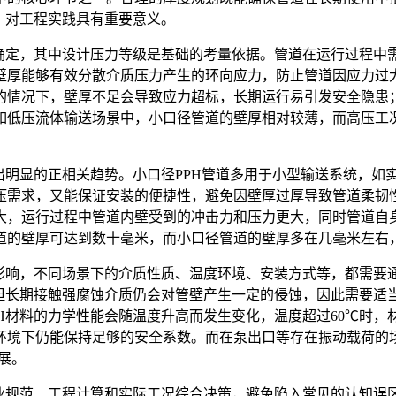
，对工程实践具有重要意义。
合确定，其中设计压力等级是基础的考量依据。管道在运行过程中
壁厚能够有效分散介质压力产生的环向应力，防止管道因应力过
的情况下，壁厚不足会导致应力超标，长期运行易引发安全隐患
如低压流体输送场景中，小口径管道的壁厚相对较薄，而高压工
出明显的正相关趋势。小口径PPH管道多用于小型输送系统，如
压需求，又能保证安装的便捷性，避免因壁厚过厚导致管道柔韧性
大，运行过程中管道内壁受到的冲击力和压力更大，同时管道自
道的壁厚可达到数十毫米，而小口径管道的壁厚多在几毫米左右
要影响，不同场景下的介质性质、温度环境、安装方式等，都需要
但长期接触强腐蚀介质仍会对管壁产生一定的侵蚀，因此需要适当增
H材料的力学性能会随温度升高而发生变化，温度超过60℃时
环境下仍能保持足够的安全系数。而在泵出口等存在振动载荷的
展。
行业规范、工程计算和实际工况综合决策，避免陷入常见的认知误