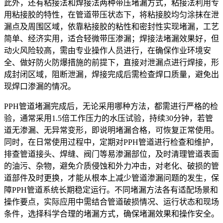
此外，还有粘接法和焊接法两种带压堵漏方式，粘接法利用专
用粘接胶的特性，在管道带压状态下，将粘接胶均匀涂抹在泄
漏点及周围区域，依靠粘接胶的粘性和密封性实现堵漏，工艺
简单、经济实用，适合轻微带压渗漏；焊接法堵漏效果好，但
动火风险较高，需由专业操作人员进行，在确保作业环境安
全、做好防火防爆措施的前提下，直接对泄漏点进行焊接，形
成封闭区域，阻断泄漏，焊接完成后需检查焊口质量，避免出
现焊口渗漏的情况。
PPH管道堵漏完成后，无论采用哪种方法，都需进行严格的检
验，通常采用1.5倍工作压力的水压试验，持续30分钟，若管
道无渗漏、无异常变形，即说明堵漏合格，可恢复正常使用。
同时，在日常使用过程中，定期对PPH管道进行检查和维护，
排查管道接头、焊缝、阀门等易渗漏部位，及时清理管道表面
的油污、杂物，避免介质侵蚀和外力冲击，对老化、破损的管
道部件及时更换，才能从根本上减少管道渗漏问题的发生，保
障PPH管道系统长期稳定运行。不同堵漏方法各有适配场景和
操作要点，实际应用中需结合管道破损情况、运行状态和现场
条件，选择科学合理的堵漏方式，确保堵漏效果和操作安全。