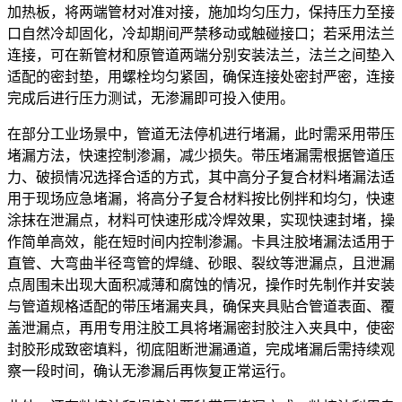
加热板，将两端管材对准对接，施加均匀压力，保持压力至接
口自然冷却固化，冷却期间严禁移动或触碰接口；若采用法兰
连接，可在新管材和原管道两端分别安装法兰，法兰之间垫入
适配的密封垫，用螺栓均匀紧固，确保连接处密封严密，连接
完成后进行压力测试，无渗漏即可投入使用。
在部分工业场景中，管道无法停机进行堵漏，此时需采用带压
堵漏方法，快速控制渗漏，减少损失。带压堵漏需根据管道压
力、破损情况选择合适的方式，其中高分子复合材料堵漏法适
用于现场应急堵漏，将高分子复合材料按比例拌和均匀，快速
涂抹在泄漏点，材料可快速形成冷焊效果，实现快速封堵，操
作简单高效，能在短时间内控制渗漏。卡具注胶堵漏法适用于
直管、大弯曲半径弯管的焊缝、砂眼、裂纹等泄漏点，且泄漏
点周围未出现大面积减薄和腐蚀的情况，操作时先制作并安装
与管道规格适配的带压堵漏夹具，确保夹具贴合管道表面、覆
盖泄漏点，再用专用注胶工具将堵漏密封胶注入夹具中，使密
封胶形成致密填料，彻底阻断泄漏通道，完成堵漏后需持续观
察一段时间，确认无渗漏后再恢复正常运行。