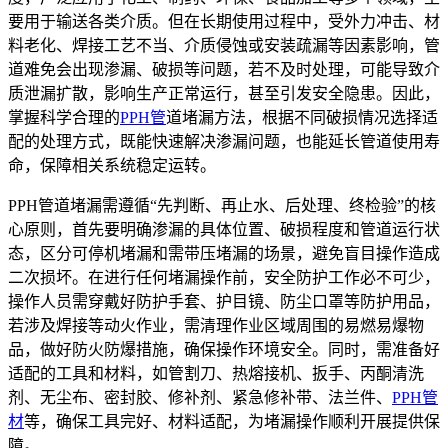
要用于输送各类介质。但在长期使用过程中，受外力冲击、材
料老化、焊接工艺不当、介质侵蚀或安装疏漏等因素影响，管
道难免会出现渗漏、破损等问题，若不及时处理，可能导致介
质泄漏扩散，影响生产正常运行，甚至引发安全隐患。因此，
掌握科学合理的
PPH管
道堵漏方法，根据不同破损情况选择适
配的处理方式，既能快速解决渗漏问题，也能延长管道使用寿
命，保障相关系统稳定运转。
PPH管道堵漏需遵循“先判断、再止水、后处理、终检验”的核
心原则，首先要明确渗漏的具体位置、破损程度和管道运行状
态，区分可停机堵漏和需带压堵漏的场景，避免盲目操作造成
二次损坏。在进行任何堵漏操作前，安全防护工作必不可少，
操作人员需穿戴好防护手套、护目镜、防尘口罩等防护用品，
若涉及焊接等动火作业，需清理作业区域周围的易燃易爆物
品，做好防火防爆措施，确保操作环境安全。同时，需准备好
适配的工具和材料，如管割刀、热熔接机、扳手、丙酮清洗
剂、无尘布、密封胶、修补剂、紧急修补带、法兰件、
PPH管
材
等，确保工具完好、材料适配，为堵漏操作顺利开展提供保
障。