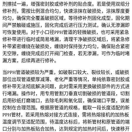
剂擦拭一遍，增强密封胶或修补剂的贴合度。若是使用双组分
修补剂，需按比例混合均匀，快速涂抹在破损处，涂抹厚度要
均匀，确保完全覆盖破损区域，等待修补剂固化成型，固化期
间严禁触碰或施压，固化完成后进行压力测试，确认无渗漏即
可恢复使用。对于小口径PPH管道的轻微破损，也可采用紧急
修补带进行临时或简易堵漏，清理干净破损区域后，将紧急修
补带紧密缠绕在破损处，缠绕时保持张力均匀，确保贴合紧密
无空隙，缠绕完成后打开阀门检查，若无渗漏，可作为临时堵
漏方案，后续再进行修补。
当PPH管道破损较为严重，如破裂口较大、裂纹较长，或破损
部位出现管道壁厚减薄、老化严重等情况，单纯依靠密封胶或
修补带无法彻底解决问题，此时需采用更换破损部件的方式进
行堵漏。操作时，用专用管割刀垂直切割破损的管道段，切割
后用砂纸打磨端口，去除毛刺和氧化层，确保端口平整，误差
控制在合理范围。根据原管道的规格，截取一段长度适配的新
PPH管材，若采用热熔对接方式连接，需将热熔接机的加热板
温度调节至适配范围，待温度达标后，将新管材和原管道的端
口分别与加热板贴合加热，达到规定的加热时间后，快速移开