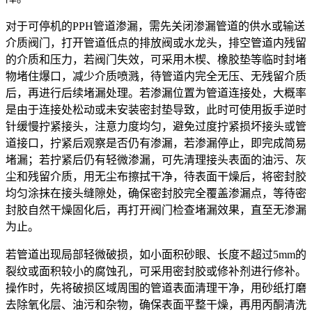
对于可停机的PPH管道渗漏，需先关闭渗漏管道的供水或输送
介质阀门，打开管道低点的排放阀或水龙头，排空管道内残留
的介质和压力，若阀门失效，可采用木楔、橡胶垫等临时封堵
物堵住爆口，减少介质喷溅，待管道内完全无压、无残留介质
后，再进行后续堵漏处理。若渗漏位置为管道连接处，大概率
是由于连接处松动或未安装密封垫导致，此时可使用扳手逆时
针缓慢拧紧接头，注意力度均匀，避免过度拧紧损坏接头或管
道接口，拧紧后观察是否仍有渗漏，若渗漏停止，即完成简易
堵漏；若拧紧后仍有轻微渗漏，可先清理接头表面的油污、灰
尘和残留介质，用无尘布擦拭干净，待表面干燥后，将密封胶
均匀涂抹在接头缝隙处，确保密封胶完全覆盖渗漏点，等待密
封胶自然干燥固化后，再打开阀门检查堵漏效果，直至无渗漏
为止。
若管道出现局部轻微破损，如小面积砂眼、长度不超过5mm的
裂纹或面积较小的腐蚀孔，可采用密封胶或修补剂进行修补。
操作时，先将破损区域周围的管道表面清理干净，用砂纸打磨
去除氧化层、油污和杂物，确保表面平整干燥，再用丙酮清洗