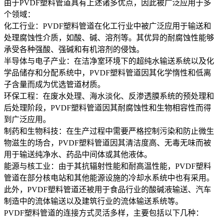
由于PVDF塑料管道具有上述诸多优点，因此被广泛应用于多
个领域：
‌化工行业‌：PVDF塑料管道在化工行业中被广泛应用于输送和
处理腐蚀性介质，如酸、碱、溶剂等。其优异的耐腐蚀性能够
承受各种强酸、强碱和有机溶剂的侵蚀。
‌半导体与电子产业‌：在洁净室环境下的超纯水输送系统以及化
学品储存和分配系统中，PVDF塑料管道因其化学惰性和低离
子含量而成为优选管道材质。
‌环保工程‌：在废水处理、海水淡化、反渗透膜系统的预处理和
后处理阶段，PVDF塑料管道因其耐腐蚀性和生物相容性而得
到广泛应用。
‌制药和生物科技‌：在生产过程中需要严格控制污染和防止微生
物滋生的场合，PVDF塑料管道因其清洁度高、无毒无味而被
用于输送纯净水、药品中间体或其他液体。
‌能源与核工业‌：由于其抗辐射性能和耐高温性能，PVDF塑料
管道在部分核电站和其他能源设施的冷却水系统中也有采用。
此外，PVDF塑料管道还被用于食品行业的酸碱液输送、汽车
制造中的流体输送以及建筑行业的流体输送系统等。
PVDF塑料管道的连接方式灵活多样，主要包括以下几种：