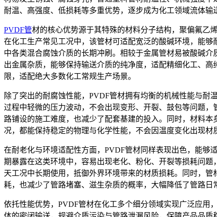
耐温、高强度、低损耗等多重优势，逐步成为化工领域流体输
PVDF管
材的核心优势源于其特殊的材料分子结构，聚偏氟乙
在化工生产常见工况中，该管材可适配宽泛的酸碱环境，能够
中各类混合腐蚀介质的长期冲刷。相较于金属管材易被酸碱介
出金属杂质，能够保持输送介质的纯净度，适配精细化工、高
限，适配绝大多数化工常规生产场景。
除了突出的耐腐蚀性能，PVDF管材拥有均衡的机械性能与
过程中轻微的压力波动，不会出现变形、开裂、鼓包等问题，
路铺设的施工难度，也减少了配套基建的投入。同时，材料本
况，都能保持稳定的物理与化学性能，不会因温度变化出现材
在耐老化与环境适配性方面，PVDF管材同样表现出色，能
期暴露在这类环境中，容易出现老化、粉化、开裂等损耗问题
天工况中长期使用，抵御外界环境带来的材质损耗。同时，管
耗，也减少了管路堵塞、滋生杂质的概率，大幅降低了管路日
依托性能优势，PVDF管材在化工多个细分领域实现广泛应
体的密闭输送，规避介质污染与管路泄漏风险，保障产品品质