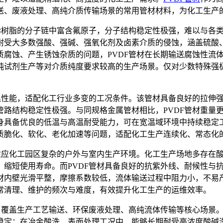
送、废液处理、高纯介质传输场景的常用管材材料，为化工生产
烯树脂的分子链中富含氟原子，分子结构稳定性极强，难以与各
耐受大多数强酸、强碱、强氧化剂及卤素介质的侵蚀，涵盖硫酸
质腐蚀、产生锈蚀杂质的问题，PVDF管材在长期输送腐蚀性流
纯试剂生产等对介质纯度要求较高的生产场景。仅对少数特殊强
耐温性能，适配化工行业多变的工况条件。该管材具备良好的拉伸
管路结构稳定性极强。与同规格金属管材相比，PVDF管材重量
身具备优良的低温与高温耐受能力，可在宽温域环境中持续稳定
质脆化、软化、老化加速等问题，适配化工生产连续化、常态化
够适应化工园区复杂的户外与室内生产环境。化工生产场地多存在
，缩短使用寿命。而PVDF管材具备良好的抗紫外线、耐候性与
材内壁光滑平整，摩擦系数较低，流体输送过程中阻力小，不易
常清理、维护的频次与难度，有效提升化工生产的运维效率。
用，覆盖生产工艺输送、环保废液处理、高纯流体传输等核心场景
稳定；在冶金酸洗、表面处理工况中，能够长期耐受高浓度酸碱