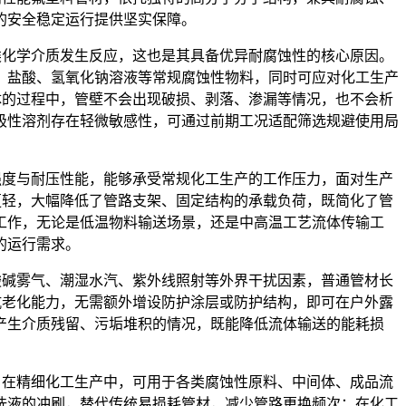
的安全稳定运行提供坚实保障。
类化学介质发生反应，这也是其具备优异耐腐蚀性的核心原因。
、盐酸、氢氧化钠溶液等常规腐蚀性物料，同时可应对化工生产
体的过程中，管壁不会出现破损、剥落、渗漏等情况，也不会析
极性溶剂存在轻微敏感性，可通过前期工况适配筛选规避使用局
强度与耐压性能，能够承受常规化工生产的工作压力，面对生产
更轻，大幅降低了管路支架、固定结构的承载负荷，既简化了管
工作，无论是低温物料输送场景，还是中高温工艺流体传输工
的运行需求。
酸碱雾气、潮湿水汽、紫外线照射等外界干扰因素，普通管材长
抗老化能力，无需额外增设防护涂层或防护结构，即可在户外露
产生介质残留、污垢堆积的情况，既能降低流体输送的能耗损
。在精细化工生产中，可用于各类腐蚀性原料、中间体、成品流
洗液的冲刷，替代传统易损耗管材，减少管路更换频次；在化工