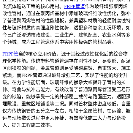
类流体输送工程的核心用材。
FRPP管道
作为玻纤增强聚丙烯
改性管材，通过在聚丙烯基材中添加玻璃纤维改性优化，弥补
了普通聚丙烯管材的性能短板，兼具塑料材质的轻便耐腐蚀特
性与玻纤材质的高强度刚性优势，适配多种复杂工况环境，如
今已广泛渗透市政建设、工业生产、建筑配套、农业水利等多
个领域，成为工程管道体系中实用性极强的管材品类。
FRPP管
道的核心应用价值，源于其经过改性优化后的综合物
理化学性能。传统塑料管道普遍存在刚性不足、易变形、耐温
区间狭窄的问题，金属管道则易受酸碱腐蚀、自重较大、施工
繁琐，而FRPP管道通过玻纤增强工艺，实现了性能的均衡升
级。在力学性能层面，玻璃纤维的掺杂大幅提升了管材的拉
伸、弯曲与抗冲击能力，有效改善了普通聚丙烯管道受压易形
变的缺陷，能够承受一定的外部覆土载荷与路面压力，适配深
埋敷设、重载区域铺设等工况。同时管材整体密度较低，自重
仅为传统钢管的五分之一左右，相较于金属管材，在运输、搬
运与现场敷设过程中更为便捷，有效降低施工人力与设备投
入，提升工程施工效率。