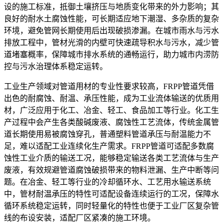
设的施工标准，抵御土壤挤压与地质变化带来的外力影响；其
良好的耐水土腐蚀性能，可长期适应地下潮湿、多杂质的复杂
环境，避免管网长期使用后出现破损渗漏。在城市雨水与污水
排放工程中，管材光滑的内壁可快速疏导积水与污水，减少管
道堵塞概率，保障城市排水系统的通畅运行，助力城市内涝防
控与污水治理体系稳定运转。
工业生产领域对管道用材的专业性要求较高，FRPP管道凭借
出色的耐腐蚀、耐温、承压性能，成为工业流体输送的优质用
材，广泛应用于化工、冶金、轻工、食品加工等行业。化工生
产过程中会产生各类酸碱废液、腐蚀性工艺流体，传统金属管
道长期使用易被腐蚀穿孔，普通塑料管道承压与耐温能力不
足，难以适配工业连续化生产需求。FRPP管道可适配多数腐
蚀性工业介质的输送工况，能够稳定输送各类工艺流体与生产
废液，有效规避管道腐蚀破损带来的物料泄漏、生产中断等问
题。在冶金、轻工等行业的冷却循环水、工艺用水输送系统
中，管材耐温承压的特性可适配设备连续运行的工况，保障水
循环系统稳定运转，同时轻量化的特性也便于工业厂区复杂管
线的布设安装，适配厂区紧凑的施工环境。