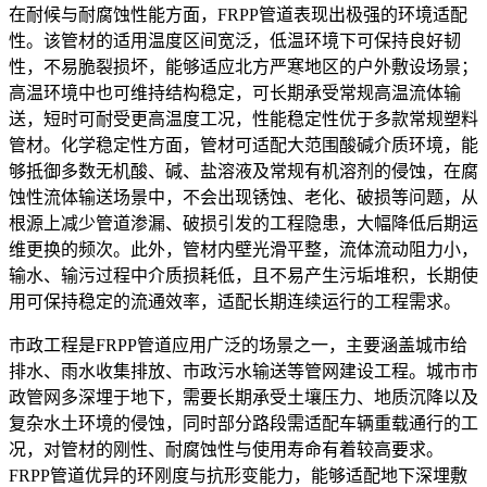
在耐候与耐腐蚀性能方面，FRPP管道表现出极强的环境适配
性。该管材的适用温度区间宽泛，低温环境下可保持良好韧
性，不易脆裂损坏，能够适应北方严寒地区的户外敷设场景；
高温环境中也可维持结构稳定，可长期承受常规高温流体输
送，短时可耐受更高温度工况，性能稳定性优于多款常规塑料
管材。化学稳定性方面，管材可适配大范围酸碱介质环境，能
够抵御多数无机酸、碱、盐溶液及常规有机溶剂的侵蚀，在腐
蚀性流体输送场景中，不会出现锈蚀、老化、破损等问题，从
根源上减少管道渗漏、破损引发的工程隐患，大幅降低后期运
维更换的频次。此外，管材内壁光滑平整，流体流动阻力小，
输水、输污过程中介质损耗低，且不易产生污垢堆积，长期使
用可保持稳定的流通效率，适配长期连续运行的工程需求。
市政工程是FRPP管道应用广泛的场景之一，主要涵盖城市给
排水、雨水收集排放、市政污水输送等管网建设工程。城市市
政管网多深埋于地下，需要长期承受土壤压力、地质沉降以及
复杂水土环境的侵蚀，同时部分路段需适配车辆重载通行的工
况，对管材的刚性、耐腐蚀性与使用寿命有着较高要求。
FRPP管道优异的环刚度与抗形变能力，能够适配地下深埋敷