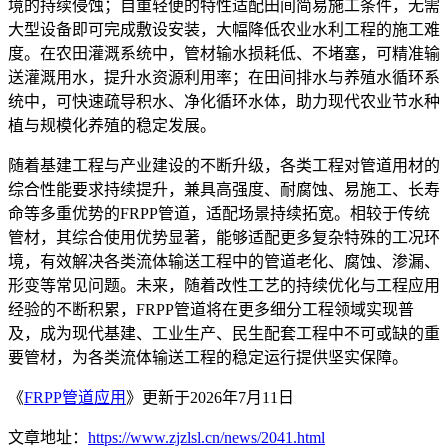
境的持续侵蚀；自重轻便的特性适配田间简易施工条件，无需
大型设备即可完成敷设安装，大幅降低农业水利工程的施工难
度。在农田灌溉系统中，管材输水损耗低、不堵塞，可精准输
送灌溉用水，提升水资源利用率；在田间排水与养殖水循环系
统中，可快速疏导积水、净化循环水体，助力现代农业节水种
植与规模化养殖的稳定发展。
随着基建工程与产业建设的不断升级，各类工程对管道用材的
综合性能要求持续提升，兼具高强度、耐腐蚀、易施工、长寿
命等多重优势的FRPP管道，适配场景持续拓宽。相较于传统
管材，其综合使用优势显著，能够适配更多复杂特殊的工况环
境，有效解决各类流体输送工程中的管道老化、腐蚀、渗漏、
形变等常见问题。未来，随着改性工艺的持续优化与工程应用
经验的不断积累，FRPP管道将在更多细分工程领域实现普
及，成为现代基建、工业生产、民生配套工程中不可或缺的重
要管材，为各类流体输送工程的稳定运行提供坚实保障。
《
FRPP管道应用
》更新于2026年7月11日
文章地址：
https://www.zjzlsl.cn/news/2041.html