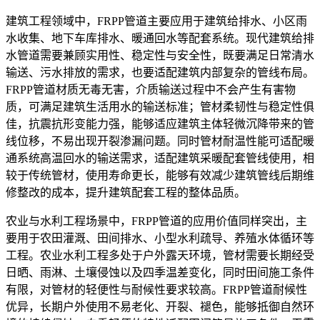
建筑工程领域中，FRPP管道主要应用于建筑给排水、小区雨
水收集、地下车库排水、暖通回水等配套系统。现代建筑给排
水管道需要兼顾实用性、稳定性与安全性，既要满足日常清水
输送、污水排放的需求，也要适配建筑内部复杂的管线布局。
FRPP管道材质无毒无害，介质输送过程中不会产生有害物
质，可满足建筑生活用水的输送标准；管材柔韧性与稳定性俱
佳，抗震抗形变能力强，能够适应建筑主体轻微沉降带来的管
线位移，不易出现开裂渗漏问题。同时管材耐温性能可适配暖
通系统高温回水的输送需求，适配建筑采暖配套管线使用，相
较于传统管材，使用寿命更长，能够有效减少建筑管线后期维
修整改的成本，提升建筑配套工程的整体品质。
农业与水利工程场景中，FRPP管道的应用价值同样突出，主
要用于农田灌溉、田间排水、小型水利疏导、养殖水体循环等
工程。农业水利工程多处于户外露天环境，管材需要长期经受
日晒、雨淋、土壤侵蚀以及四季温差变化，同时田间施工条件
有限，对管材的轻便性与耐候性要求较高。FRPP管道耐候性
优异，长期户外使用不易老化、开裂、褪色，能够抵御自然环