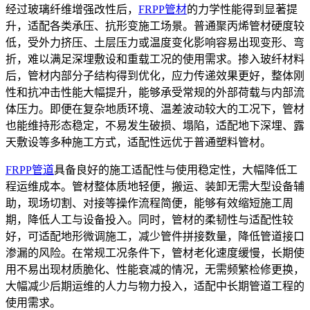
经过玻璃纤维增强改性后，
FRPP管材
的力学性能得到显著提
升，适配各类承压、抗形变施工场景。普通聚丙烯管材硬度较
低，受外力挤压、土层压力或温度变化影响容易出现变形、弯
折，难以满足深埋敷设和重载工况的使用需求。掺入玻纤材料
后，管材内部分子结构得到优化，应力传递效果更好，整体刚
性和抗冲击性能大幅提升，能够承受常规的外部荷载与内部流
体压力。即便在复杂地质环境、温差波动较大的工况下，管材
也能维持形态稳定，不易发生破损、塌陷，适配地下深埋、露
天敷设等多种施工方式，适配性远优于普通塑料管材。
FRPP管道
具备良好的施工适配性与使用稳定性，大幅降低工
程运维成本。管材整体质地轻便，搬运、装卸无需大型设备辅
助，现场切割、对接等操作流程简便，能够有效缩短施工周
期，降低人工与设备投入。同时，管材的柔韧性与适配性较
好，可适配地形微调施工，减少管件拼接数量，降低管道接口
渗漏的风险。在常规工况条件下，管材老化速度缓慢，长期使
用不易出现材质脆化、性能衰减的情况，无需频繁检修更换，
大幅减少后期运维的人力与物力投入，适配中长期管道工程的
使用需求。