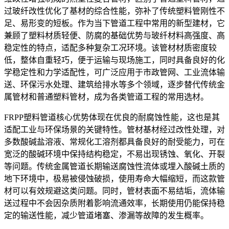
过玻纤改性优化了基材的综合性能，弥补了传统塑料管刚性不
足、易形变的短板。作为当下管道工程中常用的新型建材，它
兼顾了塑料材质轻便、防腐的基础优势与玻纤材料高强度、高
稳定性的特点，适配多种复杂工况环境。该管材材质密度较
低，整体自重轻巧，便于运输与现场施工，同时具备良好的化
学稳定性和力学适配性，可广泛应用于市政管网、工业流体输
送、环保污水处理、建筑给排水等多个领域，逐步替代传统金
属管材和普通塑料管材，成为各类管道工程的常用选材。
FRPP塑料管道核心优势体现在优良的耐腐蚀性能，这也是其
适配工业与环保场景的关键特性。管材基材经过改性处理，对
多数酸碱盐溶液、常规化工溶剂都具备良好的耐受能力，可在
宽泛的酸碱环境中保持结构稳定，不易出现锈蚀、氧化、开裂
等问题。传统金属管道长期输送腐蚀性流体或埋入酸碱土质的
地下环境中，极易被侵蚀破损，使用寿命大幅缩短，而这款管
材可以有效规避这类问题。同时，管材表面不易结垢，流体输
送过程中不会因杂质附着影响流通效率，长期使用仍能保持稳
定的输送性能，减少管道堵塞、渗漏等故障的发生概率。