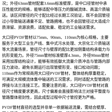
况；外径63mm管材配套3.6mm标准壁厚，是中口径管材中承
压性能优的规格，能够适配中等压力的酸碱流体、高温介质输
送。该区间管径的尺寸配比经过长期工况验证，既不会因管径
过小导致输送通量不足、管路拥堵，也不会因管径过大造成介
质滞留、资源浪费，适配批量、稳定的工业输送需求。
大口径PVDF管材以75mm、90mm、110mm为核心规格，主要
服务于大型工业生产线、集中式污水处理、大宗化工介质输送
等大流量场景，管径尺寸与壁厚的配比更加侧重结构承载力与
抗形变能力。外径75mm管材标准壁厚4.3mm，外径90mm管材
采用加厚结构设计，能够有效抵御大流量介质冲击与管路内部
压力波动，避免长期运行出现管壁形变、接口松动问题；
110mm作为常规商用大口径PVDF管材，整体结构厚重稳定，
可满足大规模流体集中输送的工况需求，同时适配大型管路的
焊接与法兰连接工艺。需要注意的是，大口径PVDF管材对直
径尺寸精度要求更高，尺寸偏差会直接影响法兰对接平整度与
管路整体密封性，因此成型过程中尺寸管控更为严格。
PVDF管材直径的选型并非单一依据输送流量，需结合壁厚、