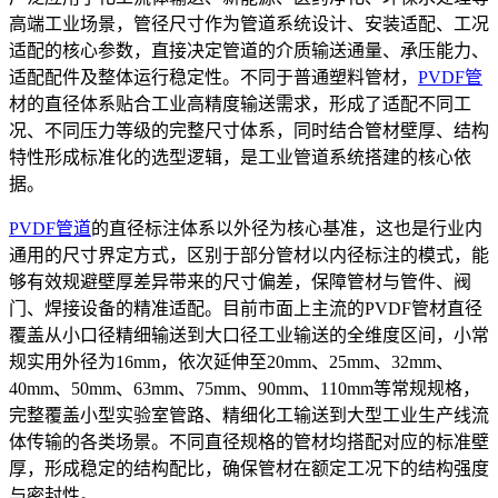
高端工业场景，管径尺寸作为管道系统设计、安装适配、工况
适配的核心参数，直接决定管道的介质输送通量、承压能力、
适配配件及整体运行稳定性。不同于普通塑料管材，
PVDF管
材的直径体系贴合工业高精度输送需求，形成了适配不同工
况、不同压力等级的完整尺寸体系，同时结合管材壁厚、结构
特性形成标准化的选型逻辑，是工业管道系统搭建的核心依
据。
PVDF管道
的直径标注体系以外径为核心基准，这也是行业内
通用的尺寸界定方式，区别于部分管材以内径标注的模式，能
够有效规避壁厚差异带来的尺寸偏差，保障管材与管件、阀
门、焊接设备的精准适配。目前市面上主流的PVDF管材直径
覆盖从小口径精细输送到大口径工业输送的全维度区间，小常
规实用外径为16mm，依次延伸至20mm、25mm、32mm、
40mm、50mm、63mm、75mm、90mm、110mm等常规规格，
完整覆盖小型实验室管路、精细化工输送到大型工业生产线流
体传输的各类场景。不同直径规格的管材均搭配对应的标准壁
厚，形成稳定的结构配比，确保管材在额定工况下的结构强度
与密封性。