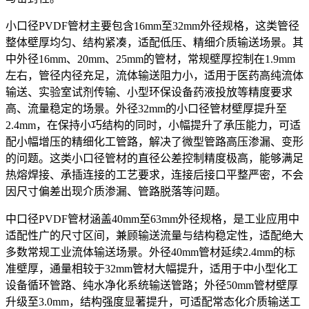
小口径PVDF管材主要包含16mm至32mm外径规格，这类管径
整体壁厚均匀、结构紧凑，适配低压、精细介质输送场景。其
中外径16mm、20mm、25mm的管材，常规壁厚控制在1.9mm
左右，管径内径充足，流体输送阻力小，适用于医药高纯流体
输送、实验室试剂传输、小型环保设备药液投放等精度要求
高、流量稳定的场景。外径32mm的小口径管材壁厚提升至
2.4mm，在保持小巧结构的同时，小幅提升了承压能力，可适
配小幅增压的精细化工管路，解决了微型管路高压渗漏、变形
的问题。这类小口径管材的直径公差控制精度极高，能够满足
热熔焊接、承插连接的工艺要求，连接后接口平整严密，不会
因尺寸偏差出现介质渗漏、管路脱落等问题。
中口径PVDF管材涵盖40mm至63mm外径规格，是工业应用中
适配性广的尺寸区间，兼顾输送流量与结构稳定性，适配绝大
多数常规工业流体输送场景。外径40mm管材延续2.4mm的标
准壁厚，通量相较于32mm管材大幅提升，适用于中小型化工
设备循环管路、纯水净化系统输送管路；外径50mm管材壁厚
升级至3.0mm，结构强度显著提升，可适配常态化介质输送工