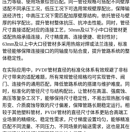
压力等级、使用场景综合匹配。同一管径规格可搭配不同壁厚
适配不同承压工况，低压工况下可选用常规壁厚配比，保障输
送经济性；中高压工况下需匹配加厚壁厚结构，依托管径与壁
厚的科学配比，提升管材整体抗压、抗冲击性能。同时，管径
尺寸直接适配对应的连接工艺，50mm及以下小中口径管材更
适配热熔承插连接，尺寸精度高、连接便捷、密封性好；
63mm及以上中大口径管材多采用热熔对焊或法兰连接，标准
管径能够保障连接接口的同轴度与贴合度，提升管路系统的整
体稳定性。
在实际应用中，PVDF管材直径的标准化体系有效规避了非标
尺寸带来的适配难题，所有常规管径规格均可实现管件、阀
门、连接件的通用匹配，降低管路系统的搭建与维护难度。同
时，标准化的管径尺寸与结构配比，让管材在高温、强腐蚀、
高压等复杂工况下，能够保持尺寸稳定性，不易出现热胀冷缩
形变、介质腐蚀导致的尺寸偏差，保障管路长期稳定运行。相
较于其他塑料管材，PVDF管材的直径尺寸体系更贴合高端工
业场景的精细化、稳定性需求，尺寸梯度设置均匀，能够精准
匹配不同流量、不同压力、不同场景的输送需求，这也是其在