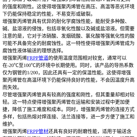
的强度和刚性。这使得增强聚丙烯管在高压、高温等恶劣环境
下仍能保持稳定的性能，不易变形或破裂。
增强聚丙烯管具有优异的耐化学腐蚀性能，能耐受多种酸、
碱、盐溶液的侵蚀，包括非氧化性酸以及碱或盐溶液。但需要
注意的是，它对于浓硝酸、发烟硫酸、氯化酸等强氧化性的酸
可能不具备完全的耐腐蚀性。这一特性使得增强聚丙烯管成为
腐蚀性液体输送的理想选择。
增强聚丙烯
FRPP管道
的使用温度范围相对较宽，通常可以
在-20℃至100℃的环境中长期使用。同时，该产品的导热系数
仅为钢管的1/200，因此还具有一定的保温性能。这使得增强
聚丙烯管在高温环境下仍能保持良好的性能，不会因温度升高
而失效。
尽管增强聚丙烯管具有较高的强度和刚性，但其重量却相对较
轻。这一特点使得增强聚丙烯管在运输和安装过程中更加便
捷，降低了施工难度和成本。同时，增强聚丙烯管的连接方式
多样，包括热熔对焊连接、法兰连接等，进一步方便了施工和
维护。
增强聚丙烯
FRPP管材
还具有良好的耐磨性能，适用于输送含