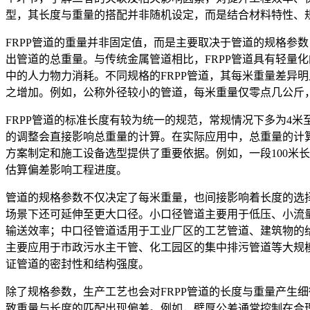
型，其长度与重量的搭配并非随机设定，而是结合材料特性、
FRPP管道的重量并非固定值，而是主要取决于管道的规格参
出管道的总重量。与传统金属管道相比，FRPP管道具有轻量
中的人力物力消耗。不同规格的FRPP管道，其每米重量差异
之增加。例如，公称外径较小的管道，每米重量仅零点几公斤
FRPP管道的标准长度有较为统一的规范，常规情况下多为4
的调整会直接影响总重量的计算。在实际应用中，总重量的计
方案制定和施工设备选型提供了重要依据。例如，一段100米
估算偏差影响工程进度。
管道的规格参数不仅决定了每米重量，也间接影响着长度的选择
场景下还可延伸至更大口径。小口径管道主要用于低压、小流
输送效率；中口径管道适用于工业厂区的工艺管道、建筑物的
主要应用于市政污水主干管、化工园区的集中排污管道等大规
证管道的密封性和结构强度。
除了规格参数，生产工艺也会对FRPP管道的长度与重量产生
致重量与长度的匹配出现偏差。例如，壁厚公差通常控制在合