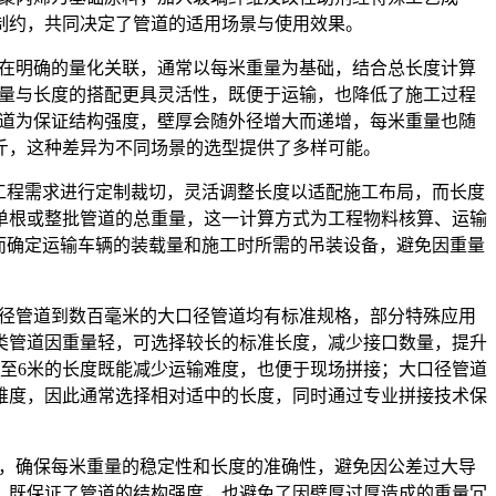
制约，共同决定了管道的适用场景与使用效果。
存在明确的量化关联，通常以每米重量为基础，结合总长度计算
重量与长度的搭配更具灵活性，既便于运输，也降低了施工过程
管道为保证结构强度，壁厚会随外径增大而递增，每米重量也随
斤，这种差异为不同场景的选型提供了多样可能。
体工程需求进行定制裁切，灵活调整长度以适配施工布局，而长度
单根或整批管道的总重量，这一计算方式为工程物料核算、运输
进而确定运输车辆的装载量和施工时所需的吊装设备，避免因重量
口径管道到数百毫米的大口径管道均有标准规格，部分特殊应用
类管道因重量轻，可选择较长的标准长度，减少接口数量，提升
至6米的长度既能减少运输难度，也便于现场拼接；大口径管道
难度，因此通常选择相对适中的长度，同时通过专业拼接技术保
差，确保每米重量的稳定性和长度的准确性，避免因公差过大导
，既保证了管道的结构强度，也避免了因壁厚过厚造成的重量冗