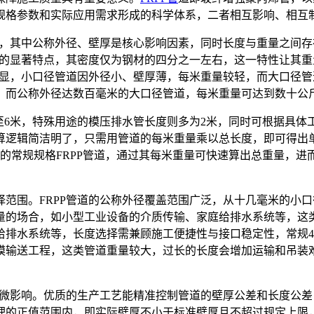
规格参数和实际应用需求形成的科学体系，二者相互影响、相互
数，其中公称外径、壁厚是核心影响因素，同时长度与重量之间
化的显著特点，其密度仅为钢材的四分之一左右，这一特性让其
明显，小口径管道因外径小、壁厚薄，每米重量较轻，而大口径
，而公称外径达数百毫米的大口径管道，每米重量可达到数十公
米至6米，特殊用途的模压排水管长度则多为2米，同时可根据具
算逻辑简洁明了，只需用管道的每米重量乘以总长度，即可得出
长的常规规格FRPP管道，通过其每米重量可快速算出总重量，
范围。FRPP管道的公称外径覆盖范围广泛，从十几毫米的小
量的场合，如小型工业设备的介质传输、家庭给排水系统等，这
给排水系统等，长度选择需兼顾施工便捷性与接口稳定性，常规4
模输送工程，这类管道重量较大，过长的长度会增加运输和吊装
细微影响。优质的生产工艺能精准控制管道的壁厚公差和长度公
理的正值范围内，即实际壁厚不小于标准壁厚且不超过规定上限