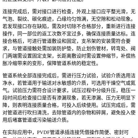
连接完成后，需对接口进行检查，外观上接口应平整光滑，无
气泡、裂纹、碳化痕迹，凸缘均匀饱满，无空隙和松动现象。
若发现接口存在缺陷，需及时切除不合格部分，重新进行连接
操作，同一部位的返工次数不宜过多，确保连接质量达标。连
接合格后，可进行管道敷设和固定，支吊架的安装需符合要
求，与管道接触处需加装防护垫，防止划伤管材，转弯处、阀
门两端需设置固定支架，长距离敷设时需设置伸缩节，补偿热
胀冷缩带来的变形，保障管道系统的稳定性。
管道系统全部连接完成后，需进行压力试验，试验介质选用洁
净水，若管道用于输送对水敏感的介质，可选用干燥空气或氮
气。试验压力需符合设计要求，试压过程中分级升压，稳压一
段时间后检查接口是否有渗漏现象，若无渗漏、压力无明显下
降，则表明连接质量合格，可投入后续使用。试压完成后，需
对管道进行吹扫清洗，去除管道内的杂物和碎屑，避免投入使
用后堵塞管道或污染输送介质。
在实际应用中，PVDF管道承插连接凭借操作简便、密封可