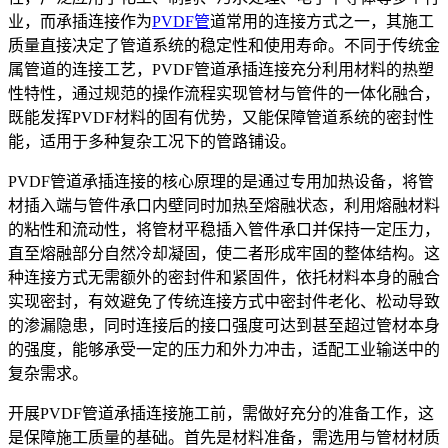
业，而承插连接作为
PVDF管
道常用的连接方式之一，其施工
质量直接决定了管道系统的稳定性和使用寿命。不同于传统金
属管道的连接工艺，PVDF管道承插连接充分利用材料的热塑
性特性，通过规范的操作流程实现管材与管件的一体化融合，
既能发挥PVDF材料的固有优势，又能保障管道系统的密封性
能，适用于多种复杂工况下的管路铺设。
PVDF管道承插连接的核心原理的是通过专用加热设备，将管
材插入端与管件承口内壁同时加热至熔融状态，利用熔融材料
的粘性和流动性，将管材平稳插入管件承口并保持一定压力，
直至熔融部分自然冷却凝固，使二者形成牢固的整体结构。这
种连接方式无需额外的密封件和紧固件，依托材料本身的融合
实现密封，有效避免了传统连接方式中密封件老化、松动导致
的渗漏隐患，同时连接后的接口强度可达到甚至超过管材本身
的强度，能够承受一定的压力和外力冲击，适配工业输送中的
复杂需求。
开展PVDF管道承插连接施工前，需做好充分的准备工作，这
是保障施工质量的基础。首先是材料准备，需选用与管材材质