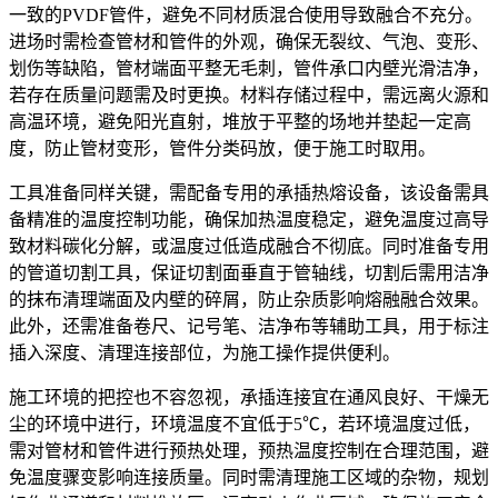
一致的PVDF管件，避免不同材质混合使用导致融合不充分。
进场时需检查管材和管件的外观，确保无裂纹、气泡、变形、
划伤等缺陷，管材端面平整无毛刺，管件承口内壁光滑洁净，
若存在质量问题需及时更换。材料存储过程中，需远离火源和
高温环境，避免阳光直射，堆放于平整的场地并垫起一定高
度，防止管材变形，管件分类码放，便于施工时取用。
工具准备同样关键，需配备专用的承插热熔设备，该设备需具
备精准的温度控制功能，确保加热温度稳定，避免温度过高导
致材料碳化分解，或温度过低造成融合不彻底。同时准备专用
的管道切割工具，保证切割面垂直于管轴线，切割后需用洁净
的抹布清理端面及内壁的碎屑，防止杂质影响熔融融合效果。
此外，还需准备卷尺、记号笔、洁净布等辅助工具，用于标注
插入深度、清理连接部位，为施工操作提供便利。
施工环境的把控也不容忽视，承插连接宜在通风良好、干燥无
尘的环境中进行，环境温度不宜低于5℃，若环境温度过低，
需对管材和管件进行预热处理，预热温度控制在合理范围，避
免温度骤变影响连接质量。同时需清理施工区域的杂物，规划