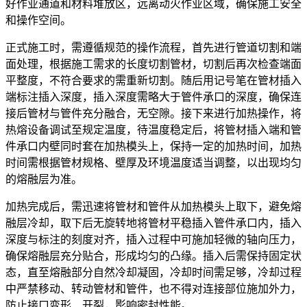
好作业通道和材料堆放区，远离动火作业区域，确保施工安全
和操作空间。
正式施工时，需遵循规范的操作流程，首先进行管道切割和端
面处理，根据施工需求的长度切割管材，切割后再次检查端面
平整度，不符合要求的需重新切割。随后用记号笔在管材插入
端标注插入深度，插入深度需略大于管件承口的深度，确保连
接后管材与管件充分融合，无空隙。接下来进行加热操作，将
热熔设备调试至规定温度，待温度稳定后，将管材插入端和管
件承口内壁同时套在加热模头上，保持一定的加热时间，加热
时间需根据管材规格、壁厚及环境温度适当调整，以出现均匀
的熔融层为准。
加热完成后，需迅速将管材和管件从加热模头上取下，避免熔
融层冷却，取下后无旋转地将管材平稳插入管件承口内，插入
深度与标注的刻度对齐，插入过程中可施加轻微的轴向压力，
确保熔融层充分贴合，形成均匀的凸缘。插入后需保持固定状
态，直至熔融部分自然冷却凝固，冷却时间需足够，冷却过程
中严禁移动、转动管材和管件，也不得对连接部位施加外力，
防止接口变形、开裂，影响密封性能。