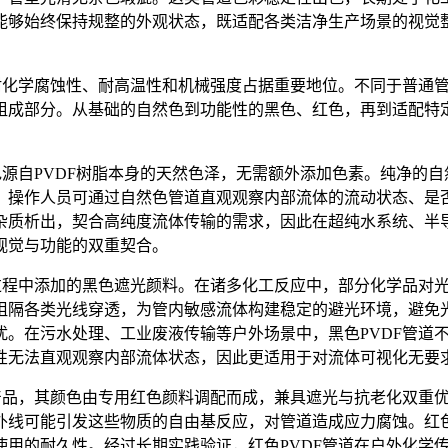
能够始终保持规整的外观状态，既适配各类洁净生产场景的视觉
化学腐蚀性、耐高温性和机械强度占据重要地位。不同于普通管
组成部分。从基础的自然色到功能性的黑色、红色，再到适配特
色源自PVDF树脂本身的天然色泽，无需额外添加色素。纯净的
，操作人员可通过自然色管道直观观察内部流体的流动状态、是
杂质析出，契合高纯度流体传输的需求，因此在超纯水系统、半
视觉与功能的双重契合。
工过程中添加的黑色遮光颜料。在诸多化工反应中，部分化学品对
阻隔各类光线穿透，为管内敏感流体构建稳定的避光环境，避免
扰。在污水处理、工业废液传输等户外场景中，黑色PVDF管道
性无法直观观察内部流体状态，因此更适用于对流体可视化无要
性产品，其颜色由专用红色颜料调配而成，兼具遮光与抗老化双重
外线可能引发这些物质的自由基反应，对管道造成应力腐蚀。红
使用的耐久性。经过长期实践验证，红色PVDF管道在户外化学