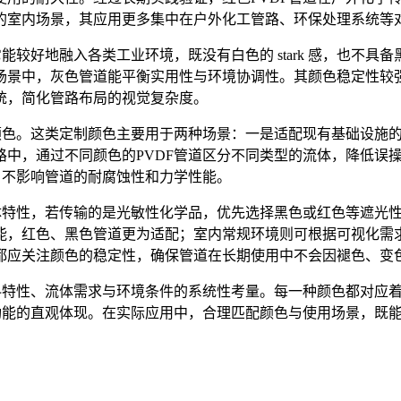
的室内场景，其应用更多集中在户外化工管路、环保处理系统等
能较好地融入各类工业环境，既没有白色的 stark 感，也不
场景中，灰色管道能平衡实用性与环境协调性。其颜色稳定性较
统，简化管路布局的视觉复杂度。
殊颜色。这类定制颜色主要用于两种场景：一是适配现有基础设施
路中，通过不同颜色的PVDF管道区分不同类型的流体，降低误
，不影响管道的耐腐蚀性和力学性能。
流体特性，若传输的是光敏性化学品，优先选择黑色或红色等遮光
能，红色、黑色管道更为适配；室内常规环境则可根据可视化需
都应关注颜色的稳定性，确保管道在长期使用中不会因褪色、变
材料特性、流体需求与环境条件的系统性考量。每一种颜色都对应
功能的直观体现。在实际应用中，合理匹配颜色与使用场景，既能