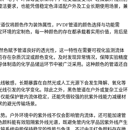
整洁要求，也能凭借稳定色泽适配户外及工业长期使用场景，兼
道仅将颜色作为装饰属性，PVDF管道的颜色选择与功能需
定环境的定制色，每一种颜色的存在都承载着实用价值，背后是
自然色赋予管道良好的透光性，这一特性在需要可视化监测流体
否存在杂质沉淀或颜色变化，及时发现异常情况，保障实验精度
导体制造的化学品储运环节中被广泛采用。这种颜色的管道还自
光线敏感，长期暴露在自然光或人工光源下会发生降解、氧化等
光线引发的化学变化。除此之外，黑色管道在户外或复杂工业环
不仅能保护管内流体稳定，还能凭借较强的抗紫外线能力减缓材
求的避光传输场景。
优势。户外环境中的紫外线不仅会影响管内流体，还可能加速管
色颜料能有效阻隔紫外线光谱，既避免管内化学品因紫外线产生
传输系统中能保持稳定的性能与色泽，不过由于红色颜料存在微