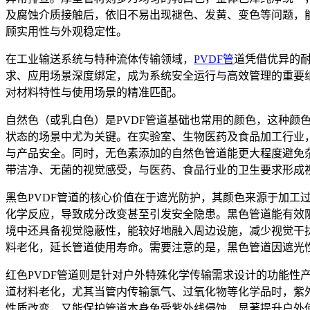
及腐蚀介质接触后，依旧不易出现褪色、发黄、变色等问题，
顾实用性与外观稳定性。
在工业输送系统与特种流体传输领域，
PVDF管
道凭借优异的耐
求、应用场景深度绑定，成为系统安全运行与高效管理的重要
对材料特性与使用场景的精准匹配。
自然色（或乳白色）是PVDF管道基础也常用的颜色，这种颜
状态的场景中尤为关键。在实验室、生物医药及食品加工行业
与产品安全。同时，无色素添加的自然色管道能更大程度避免
带洁净、无菌的视觉感受，与医药、食品行业的卫生要求形成
黑色PVDF管道的核心价值在于遮光防护，其颜色来源于加
化学反应，导致成分改变甚至引发安全隐患。黑色管道能有效
境中还具备视觉隐蔽性，能较好地融入周边设施，减少视觉干
料老化，延长管道使用寿命。需要注意的是，黑色管道因遮光
红色PVDF管道则是针对户外特殊化学传输需求设计的功能
道材料老化，尤其当管内传输氯气、过氧化物等化学品时，紫
性质改变，又能保护管道本身免受紫外线侵蚀，显著提升户外