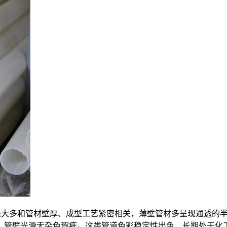
态大多和管材壁厚、成型工艺紧密相关，薄壁管材多呈现通透的
，管壁光滑无杂色瑕疵。这类管道色彩稳定性出色，长期处于化