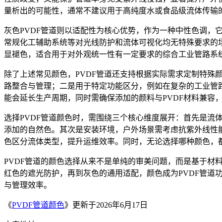
量析出的可能性，通常不建议用于高纯度水或食品级流体传输
灰色PVDF管道则以适配性为核心优势，作为一种中性色调，它
常规化工辅助系统等对光线防护和流体可视化均无特殊要求的
显褪色，适合用于对外观统一性有一定要求的综合工业管路系
除了上述常见颜色，PVDF管道还支持根据实际需求定制特
路整合与管理；二是用于特定功能区分，例如在复杂的工业管
能会延长生产周期，同时需确保添加的颜料与PVDF材料兼容
选择PVDF管道颜色时，需围绕三个核心维度展开：首先是
添加的自然色。其次是安装环境，户外场景需考虑抗紫外线性
色区分流体类型，提升运维效率。同时，无论选择哪种颜色，
PVDF管道的颜色选择从来不是单纯的审美问题，而是基于
红色的遮光防护，再到灰色的通用适配，颜色成为PVDF管道
与管理效率。
《
PVDF管道颜色
》更新于2026年6月17日